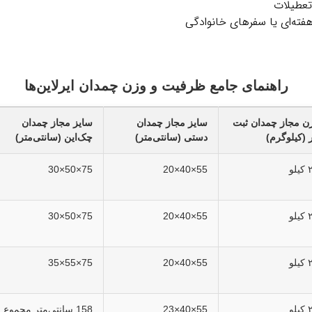
تعطیلات
هفته‌ای یا سفرهای خانوادگی
راهنمای جامع ظرفیت و وزن چمدان ایرلاین‌ها
ن مجاز چمدان ثبت
سایز مجاز چمدان
سایز مجاز چمدان
ر (کیلوگرم)
دستی (سانتی‌متر)
چک‌این (سانتی‌متر)
لو
55×40×20
75×50×30
لو
55×40×20
75×50×30
لو
55×40×20
75×55×35
لو
55×40×23
158 سانتی‌متر مجموع