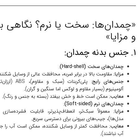
«چمدان‌ها: سخت یا نرم؟ نگاهی 
و مزایا»
1. جنس بدنه چمدان:
چمدان‌های سخت (Hard-shell):
مزایا:
مقاومت بالا در برابر ضربه، محافظت عالی از وسایل شکنن
جنس‌های رایج:
پلی‌کربنات (سبک و 
آلومینیوم (بسیار مقاوم و لوکس اما سنگین و گران).
معایب:
ممکن است خط و خش بیفتد (بسته به جنس و رنگ).
چمدان‌های نرم (Soft-sided):
مزایا:
معمولاً سبک‌تر، انعطاف‌پذیرتر، قابلیت فشرده‌سازی 
مدل‌ها)، جیب‌های بیرونی برای دسترسی سریع.
معایب:
محافظت کمتر از وسایل شکننده، ممکن است آب را جذ
آب نباشند).