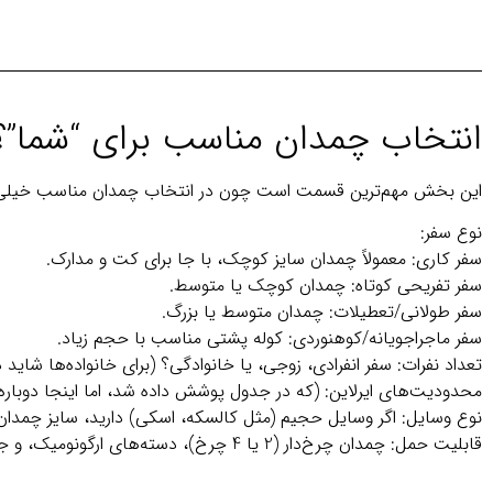
انتخاب چمدان مناسب برای “شما”؟
این بخش مهم‌ترین قسمت است چون در انتخاب چمدان مناسب خیلی م
نوع سفر:
سفر کاری: معمولاً چمدان سایز کوچک، با جا برای کت و مدارک.
سفر تفریحی کوتاه: چمدان کوچک یا متوسط.
سفر طولانی/تعطیلات: چمدان متوسط یا بزرگ.
سفر ماجراجویانه/کوهنوردی: کوله پشتی مناسب با حجم زیاد.
تعداد نفرات: سفر انفرادی، زوجی، یا خانوادگی؟ (برای خانواده‌ها شای
محدودیت‌های ایرلاین: (که در جدول پوشش داده شد، اما اینجا دوباره تا
نوع وسایل: اگر وسایل حجیم (مثل کالسکه، اسکی) دارید، سایز چمدان یا
قابلیت حمل: چمدان چرخ‌دار (2 یا 4 چرخ)، دسته‌های ارگونومیک، و جنس بدنه را بررسی کنید.