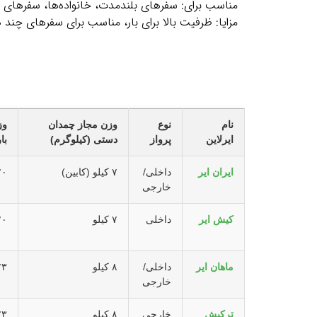
مناسب برای: سفرهای بلندمدت، خانواده‌ها، سفرهای 
مزایا: ظرفیت بالا برای بار، مناسب برای سفرهای چند 
نام
نوع
وزن مجاز چمدان
وز
ایرلاین
پرواز
دستی (کیلوگرم)
با
ایران ایر
داخلی/
۷ کیلو (کابین)
۲۰ کی
خارجی
کیش ایر
داخلی
۷ کیلو
۲۰ کی
ماهان ایر
داخلی/
۸ کیلو
۲۳ کی
خارجی
ترکیش
خارجی
۸ کیلو
۲۳ کی