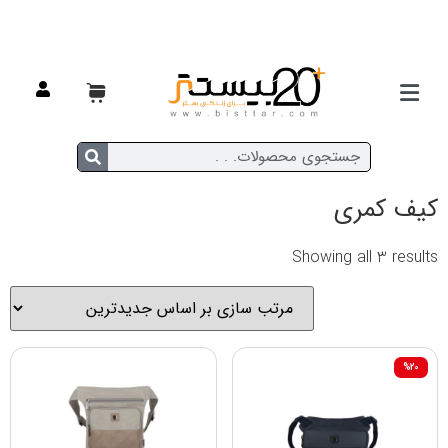
خانه
/
مد و پوشاک
/
زنانه
/ کیف کمری
کیف کمری
Showing all 3 results
%20