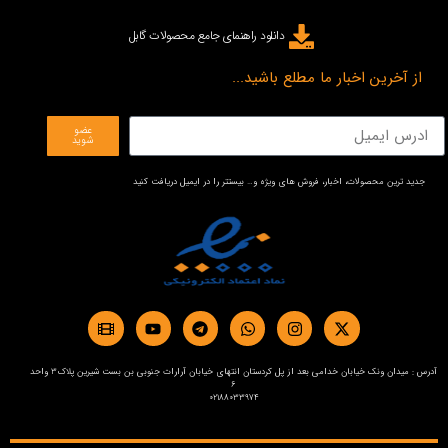
دانلود راهنمای جامع محصولات گابل
از آخرین اخبار ما مطلع باشید...
عضو
شوید
جدید ترین محصولات، اخبار، فروش های ویژه و… بیستتر را در ایمیل دریافت کنید
آدرس : میدان ونک خیابان خدامی بعد از پل کردستان انتهای خیابان آرارات جنوبی بن بست شیرین پلاک3 واحد
6
02188033974