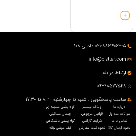
021-88614063-5 داخلی 108
info@bisttar.com
ارتباط در بله
09398577548
ساعت پاسخگویی : شنبه تا چهارشنبه 8:30 تا 17:30
درباره ما
وبلاگ بیستتر
کوله پشتی مدرسه ای
سوالات متداول
قوانین مرجوعی
چمدان مسافرتی
تماس با ما
شرایط گارانتی
کوله پشتی دانشگاهی
نحوه ارسال کالا
نحوه ثبت سفارش
کیف دوشی زنانه