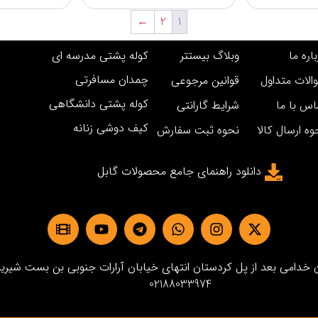
←
2
1
اره ما
وبلاگ بیستتر
کوله پشتی مدرسه ای
چمدان مسافرتی
الات متداول
قوانین مرجوعی
کوله پشتی دانشگاهی
اس با ما
شرایط گارانتی
کیف دوشی زنانه
وه ارسال کالا
نحوه ثبت سفارش
دانلود راهنمای جامع محصولات گابل
دامی بعد از پل کردستان انتهای خیابان آرارات جنوبی بن بست شیرین پلاک3 
02188033974