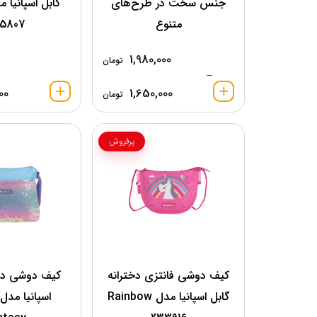
جنس سخت در طرح‌های
متنوع
5807
1,980,000
تومان
–
00
1,650,000
تومان
پرفروش
کیف دوشی فانتزی دخترانه
کیف دوشی دخت
گابل اسپانیا مدل Rainbow