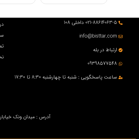
021-88614063-5 داخلی 108
درب
سو
info@bisttar.com
تم
ارتباط در بله
نح
09398577548
ساعت پاسخگویی : شنبه تا چهارشنبه 8:30 تا 17:30
آدرس : میدان ونک خیابان خ