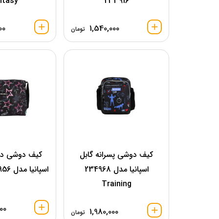
ntasy
233916
00
1,540,000
تومان
کیف دوشی پسرانه گابل
کیف دوشی دخت
اسپانیا مدل 234968
اسپانیا مدل 232956 Stellar
Training
00
1,980,000
تومان