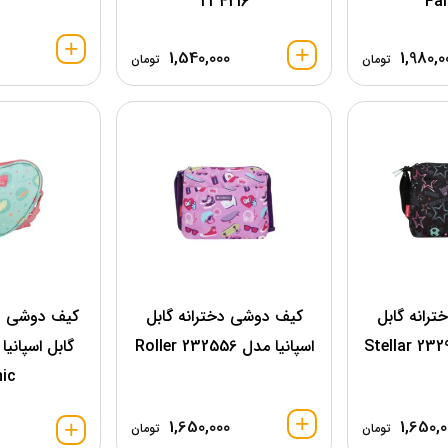
234216
Fa
1,540,000
1,980,0
تومان
تومان
رانه گابل
کیف دوشی دخترانه گابل
کیف دوشی فا
اسپانیا مدل Roller 232556
nic
1,650,000
1,650,0
تومان
تومان