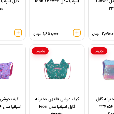
گابل اسپانیا مدل Clover
اسپانیا مدل 234534 Icon
as
23
1,650,000
2,090,0
تومان
تومان
پرفروش
پرفروش
رانه گابل
کیف دوشی فانتزی دخترانه
کیف دوشی د
اسپانیا مدل 234056
گابل اسپانیا مدل Fiori
اسپانیا مدل Violet 234456