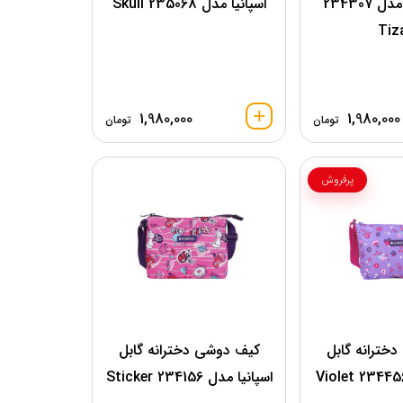
گابل اسپانیا مدل 234307
اسپانیا مدل Skull 235068
Tiz
1,980,000
1,980,000
تومان
تومان
پرفروش
خترانه گابل
کیف دوشی دخترانه گابل
اسپانیا مدل 234156 Sticker