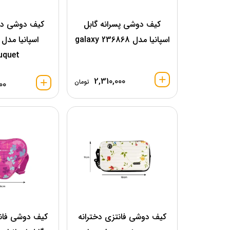
کیف دوشی پسرانه گابل
کیف دوشی دخت
اسپانیا مدل 236868 galaxy
uquet
2,310,000
تومان
00
کیف دوشی فانتزی دخترانه
کیف دوشی فانت