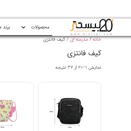
محصولات
برند ه
خانه
/
مدرسه ای
/ کیف فانتزی
کیف فانتزی
نمایش 1–20 از 37 نتیجه