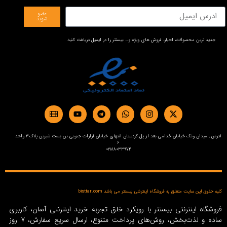
عضو
شوید
جدید ترین محصولات، اخبار، فروش های ویژه و… بیستتر را در ایمیل دریافت کنید
آدرس : میدان ونک خیابان خدامی بعد از پل کردستان انتهای خیابان آرارات جنوبی بن بست شیرین پلاک3 واحد
6
02188033974
کلیه حقوق این سایت متعلق به فروشگاه اینترنتی بیستتر می باشد bisttar.com
فروشگاه اینترنتی بیستتر با رویکرد خلق تجربه خرید اینترنتی آسان، کاربری
ساده و لذت‌بخش، روش‌های پرداخت متنوع، ارسال سریع سفارش، 7 روز