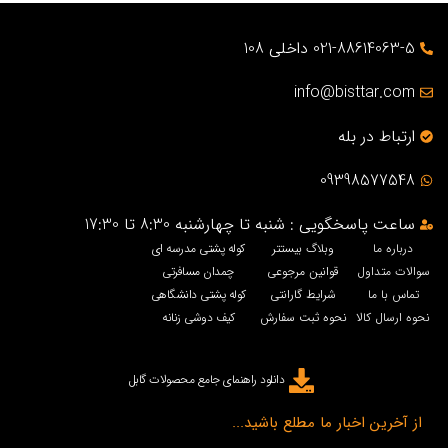
021-88614063-5 داخلی 108
info@bisttar.com
ارتباط در بله
09398577548
ساعت پاسخگویی : شنبه تا چهارشنبه 8:30 تا 17:30
درباره ما
وبلاگ بیستتر
کوله پشتی مدرسه ای
سوالات متداول
قوانین مرجوعی
چمدان مسافرتی
تماس با ما
شرایط گارانتی
کوله پشتی دانشگاهی
نحوه ارسال کالا
نحوه ثبت سفارش
کیف دوشی زنانه
دانلود راهنمای جامع محصولات گابل
از آخرین اخبار ما مطلع باشید...