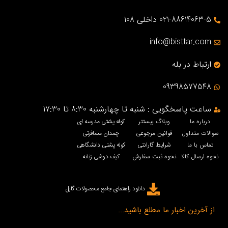
021-88614063-5 داخلی 108
info@bisttar.com
ارتباط در بله
09398577548
ساعت پاسخگویی : شنبه تا چهارشنبه 8:30 تا 17:30
درباره ما
وبلاگ بیستتر
کوله پشتی مدرسه ای
سوالات متداول
قوانین مرجوعی
چمدان مسافرتی
تماس با ما
شرایط گارانتی
کوله پشتی دانشگاهی
نحوه ارسال کالا
نحوه ثبت سفارش
کیف دوشی زنانه
دانلود راهنمای جامع محصولات گابل
از آخرین اخبار ما مطلع باشید...