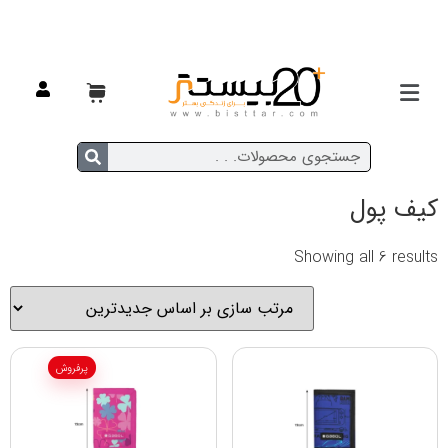
خانه
/
مدرسه ای
/ کیف پول
کیف پول
Showing all 6 results
پرفروش