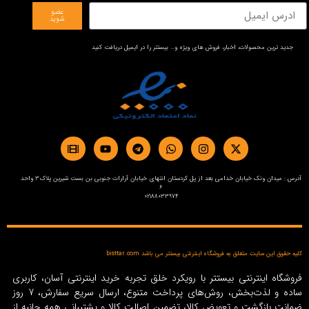
عضو
شوید
جدید ترین محصولات، اخبار، فروش های ویژه و… بیستتر را در ایمیل دریافت کنید
آدرس : میدان ونک خیابان خدامی بعد از پل کردستان انتهای خیابان آرارات جنوبی بن بست شیرین پلاک3 واحد
6
02188033974
کلیه حقوق این سایت متعلق به فروشگاه اینترنتی بیستتر می باشد bisttar.com
فروشگاه اینترنتی بیستتر با رویکرد خلق تجربه خرید اینترنتی آسان، کاربری
ساده و لذت‌بخش، روش‌های پرداخت متنوع، ارسال سریع سفارش، 7 روز
ضمانت بازگشت و تعویض کالا، تضمین اصالت کالا و پشتیبانی همه جانبه از