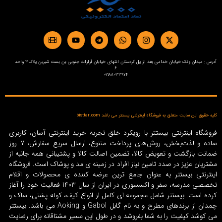
آدرس : میدان ونک خیابان خدامی بعد از پل کردستان انتهای خیابان آرارات جنوبی بن بست شیرین پلاک3 واحد
6
02188033974
وق این سایت متعلق به فروشگاه اینترنتی بیستتر می باشد bisttar.com
گاه اینترنتی بیستتر با رویکرد خلق تجربه خرید اینترنتی آسان، کاربری
ساده و لذت‌بخش، روش‌های پرداخت متنوع، ارسال سریع سفارش، 7 روز
ت بازگشت و تعویض کالا، تضمین اصالت کالا و پشتیبانی همه جانبه از
یان عزیز در صدد تامین نیاز افراد در زمینه‌ ی مد و پوشاک است. فروشگاه
ترنتی بیستتر به عنوان جامع ترین عرضه کننده ی محصولات و اقلام
تخصصی مدرسه، سفر و اکسسوری در ایران از سال 1403 فعالیت خود را آغاز
 است. بیستتر شامل مجموعه ای کامل از انواع کیف، کوله پشتی، ساک و
چمدان از برندهای مطرح و به نام گابل Gabol و Aoking می باشد. بیستتر
وشد کیفیت را به شما بفروشد و در طول این مسیر مشتاقانه برای رضایت