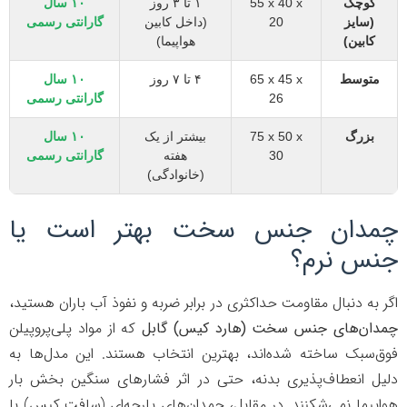
کوچک
55 x 40 x
۱ تا ۳ روز
۱۰ سال
(سایز
20
(داخل کابین
گارانتی رسمی
کابین)
هواپیما)
متوسط
65 x 45 x
۴ تا ۷ روز
۱۰ سال
26
گارانتی رسمی
بزرگ
75 x 50 x
بیشتر از یک
۱۰ سال
30
هفته
گارانتی رسمی
(خانوادگی)
دان جنس سخت بهتر است یا
س نرم؟
 به دنبال مقاومت حداکثری در برابر ضربه و نفوذ آب باران هستید،
ان‌های جنس سخت (هارد کیس) گابل
که از مواد پلی‌پروپیلن
‌سبک ساخته شده‌اند، بهترین انتخاب هستند. این مدل‌ها به
ل انعطاف‌پذیری بدنه، حتی در اثر فشارهای سنگین بخش بار
پیما نمی‌شکنند. در مقابل، چمدان‌های پارچه‌ای (سافت کیس) با