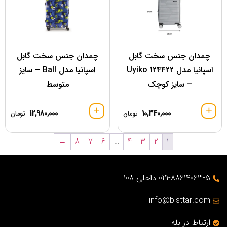
چمدان جنس سخت گابل
چمدان جنس سخت گابل
اسپانیا مدل 124422 Uyiko
اسپانیا مدل Ball – سایز
– سایز کوچک
متوسط
12,980,000
10,340,000
تومان
تومان
←
8
7
6
…
4
3
2
1
021-88614063-5 داخلی 108
info@bisttar.com
ارتباط در بله