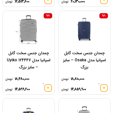
12,513,600
20,130,000
تومان
تومان
%21
%21
چمدان جنس سخت گابل
چمدان جنس سخت گابل
اسپانیا مدل Osaka – سایز
اسپانیا مدل 124447 Uyiko
بزرگ
– سایز بزرگ
18,480,000
18,810,000
تومان
تومان
–
–
14,599,200
14,859,900
تومان
تومان