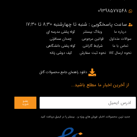
09398577548
ساعت پاسخگویی : شنبه تا چهارشنبه 8:30 تا 17:30
درباره ما
وبلاگ بیستتر
کوله پشتی مدرسه ای
لات متداول
قوانین مرجوعی
چمدان مسافرتی
ماس با ما
شرایط گارانتی
کوله پشتی دانشگاهی
ه ارسال کالا
نحوه ثبت سفارش
کیف دوشی زنانه
دانلود راهنمای جامع محصولات گابل
ز آخرین اخبار ما مطلع باشید...
عضو
شوید
ید ترین محصولات، اخبار، فروش های ویژه و… بیستتر را در ایمیل دریافت کنید