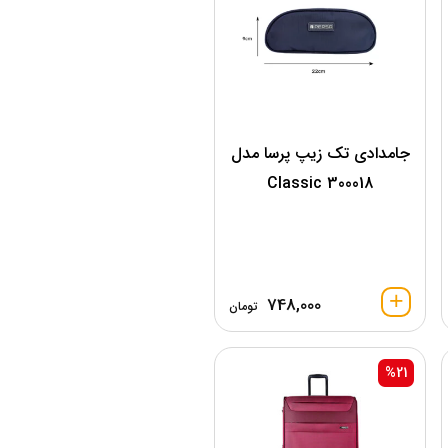
جامدادی تک زیپ پرسا مدل
300018 Classic
748,000
تومان
%21