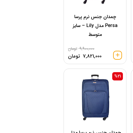
چمدان جنس نرم پرسا
Persa مدل Lily – سایز
متوسط
9,900,000
تومان
7,821,000
تومان
%21
چمدان جنس نرم پرسا مدل