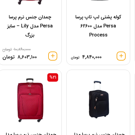
کوله پشتی لپ تاپ پرسا
چمدان جنس نرم پرسا
Persa مدل 62600
Persa مدل Lily – سایز
Process
بزرگ
10,890,000
تومان
4,840,000
8,603,100
تومان
تومان
%21
چمدان جنس نرم پرسا مدل
چمدان جنس نرم پرسا مدل