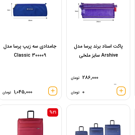
پاکت اسناد برند پرسا مدل
جامدادی سه زیپ پرسا مدل
Arshive سایز ملخی
300009 Classic
286,000
تومان
–
1,045,000
0
تومان
تومان
%21