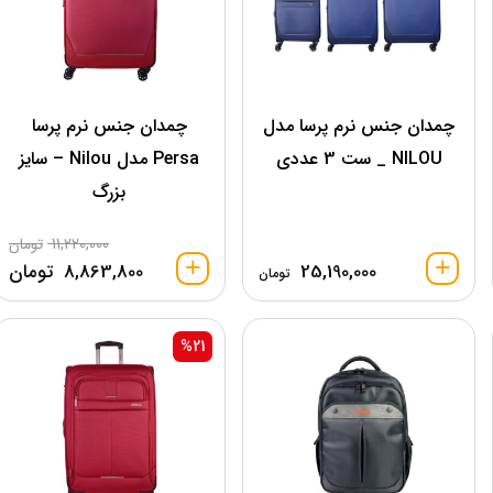
چمدان جنس نرم پرسا مدل
چمدان جنس نرم پرسا
NILOU _ ست 3 عددی
Persa مدل Nilou – سایز
بزرگ
11,220,000
تومان
25,190,000
8,863,800
تومان
تومان
%21