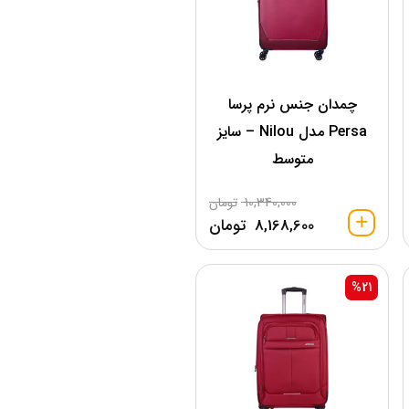
چمدان جنس نرم پرسا
Persa مدل Nilou – سایز
متوسط
10,340,000
تومان
8,168,600
تومان
%21