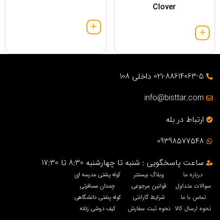
Clover
021-88614063-5 داخلی 108
info@bisttar.com
ارتباط در بله
09398577548
ساعت پاسخگویی : شنبه تا چهارشنبه 8:30 تا 17:30
درباره ما
وبلاگ بیستتر
کوله پشتی مدرسه ای
سوالات متداول
قوانین مرجوعی
چمدان مسافرتی
تماس با ما
شرایط گارانتی
کوله پشتی دانشگاهی
نحوه ارسال کالا
نحوه ثبت سفارش
کیف دوشی زنانه