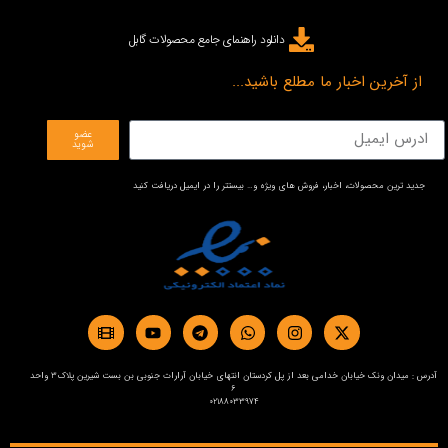
دانلود راهنمای جامع محصولات گابل
از آخرین اخبار ما مطلع باشید...
عضو
شوید
جدید ترین محصولات، اخبار، فروش های ویژه و… بیستتر را در ایمیل دریافت کنید
آدرس : میدان ونک خیابان خدامی بعد از پل کردستان انتهای خیابان آرارات جنوبی بن بست شیرین پلاک3 واحد
6
02188033974