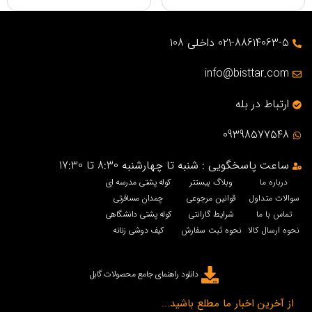
021-88614063-5 داخلی 108
info@bisttar.com
ارتباط در بله
09398577548
ساعت پاسخگویی : شنبه تا چهارشنبه 8:30 تا 17:30
درباره ما
وبلاگ بیستتر
کوله پشتی مدرسه ای
سوالات متداول
قوانین مرجوعی
چمدان مسافرتی
تماس با ما
شرایط گارانتی
کوله پشتی دانشگاهی
نحوه ارسال کالا
نحوه ثبت سفارش
کیف دوشی زنانه
دانلود راهنمای جامع محصولات گابل
از آخرین اخبار ما مطلع باشید...