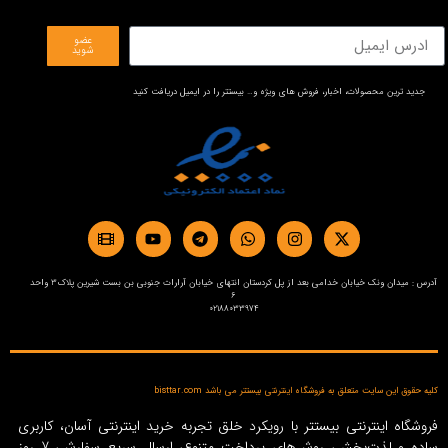
عضو
شوید
جدید ترین محصولات، اخبار، فروش های ویژه و… بیستتر را در ایمیل دریافت کنید
آدرس : میدان ونک خیابان خدامی بعد از پل کردستان انتهای خیابان آرارات جنوبی بن بست شیرین پلاک3 واحد
6
02188033974
کلیه حقوق این سایت متعلق به فروشگاه اینترنتی بیستتر می باشد bisttar.com
فروشگاه اینترنتی بیستتر با رویکرد خلق تجربه خرید اینترنتی آسان، کاربری
ساده و لذت‌بخش، روش‌های پرداخت متنوع، ارسال سریع سفارش، 7 روز