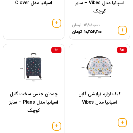
اسپانیا مدل Vibes – سایز
اسپانیا مدل Clover
کوچک
12,980,000
تومان
10,254,200
تومان
%21
%21
کیف لوازم آرایشی گابل
چمدان جنس سخت گابل
اسپانیا مدل Vibes
اسپانیا مدل Plans – سایز
کوچک