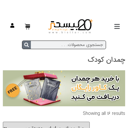
خانه
/
مسافرتی
/
چمدان
/ چمدان کودک
چمدان کودک
Showing all 16 results