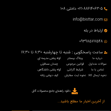
021-88614063-5 داخلی 108
info@bisttar.com
ارتباط در بله
09398577548
ساعت پاسخگویی : شنبه تا چهارشنبه 8:30 تا 17:30
درباره ما
وبلاگ بیستتر
کوله پشتی مدرسه ای
سوالات متداول
قوانین مرجوعی
چمدان مسافرتی
تماس با ما
شرایط گارانتی
کوله پشتی دانشگاهی
نحوه ارسال کالا
نحوه ثبت سفارش
کیف دوشی زنانه
دانلود راهنمای جامع محصولات گابل
از آخرین اخبار ما مطلع باشید...