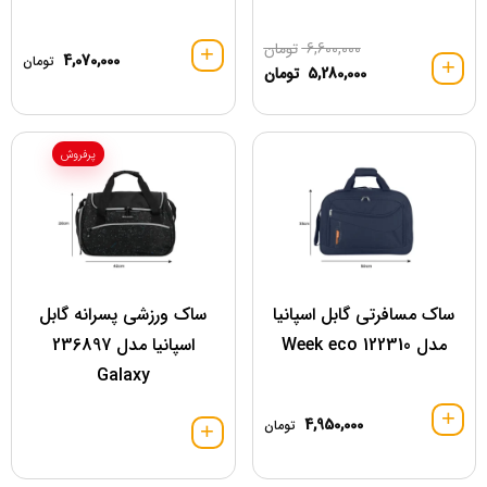
6,600,000
تومان
4,070,000
تومان
5,280,000
تومان
پرفروش
ساک مسافرتی گابل اسپانیا
ساک ورزشی پسرانه گابل
مدل 122310 Week eco
اسپانیا مدل 236897
Galaxy
4,950,000
تومان