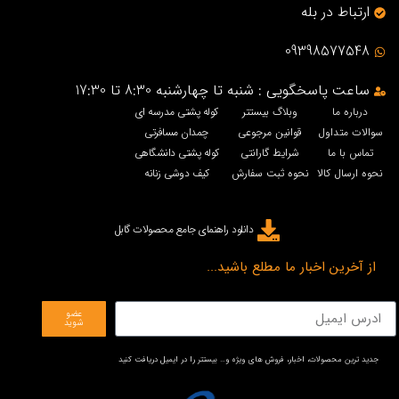
ارتباط در بله
09398577548
ساعت پاسخگویی : شنبه تا چهارشنبه 8:30 تا 17:30
درباره ما
وبلاگ بیستتر
کوله پشتی مدرسه ای
سوالات متداول
قوانین مرجوعی
چمدان مسافرتی
تماس با ما
شرایط گارانتی
کوله پشتی دانشگاهی
نحوه ارسال کالا
نحوه ثبت سفارش
کیف دوشی زنانه
دانلود راهنمای جامع محصولات گابل
از آخرین اخبار ما مطلع باشید...
عضو
شوید
جدید ترین محصولات، اخبار، فروش های ویژه و… بیستتر را در ایمیل دریافت کنید