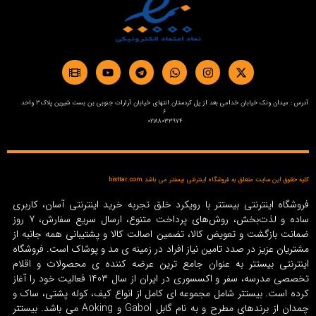
آدرس : میدان ونک خیابان خدامی بعد از پل کردستان انتهای خیابان آرارات جنوبی بن بست شیرین پلاک3 واحد
6
02188033974
کلیه حقوق این سایت متعلق به فروشگاه اینترنتی بیستتر می باشد bisttar.com
فروشگاه اینترنتی بیستتر با رویکرد خلق تجربه خرید اینترنتی آسان، کاربری
ساده و لذت‌بخش، روش‌های پرداخت متنوع، ارسال سریع سفارش، 7 روز
ضمانت بازگشت و تعویض کالا، تضمین اصالت کالا و پشتیبانی همه جانبه از
مشتریان عزیز در صدد تامین نیاز افراد در زمینه‌ ی مد و پوشاک است. فروشگاه
اینترنتی بیستتر به عنوان جامع ترین عرضه کننده ی محصولات و اقلام
تخصصی مدرسه، سفر و اکسسوری در ایران از سال 1403 فعالیت خود را آغاز
کرده است. بیستتر شامل مجموعه ای کامل از انواع کیف، کوله پشتی، ساک و
چمدان از برندهای مطرح و به نام گابل Gabol و Aoking می باشد. بیستتر