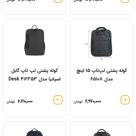
کوله پشتی لپ‌تاپ 15 اینچ
کوله پشتی لپ تاپ گابل
مدل 65108
اسپانیا مدل 412353 Desk
6,710,000
2,970,000
تومان
تومان