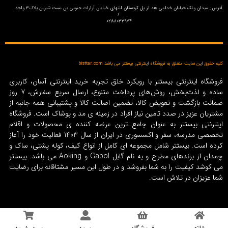
آدرس : میدان ونک خیابان خدامی بعد از پل کردستان انتهای خیابان آرارات جنوبی بن بست شیرین پلاک3 واحد
6
02188033974
کلیه حقوق این سایت متعلق به فروشگاه اینترنتی بیستتر می باشد bisttar.com
فروشگاه اینترنتی بیستتر با رویکرد خلق تجربه خرید اینترنتی آسان، کاربری
ساده و لذت‌بخش، روش‌های پرداخت متنوع، ارسال سریع سفارش، 7 روز
ضمانت بازگشت و تعویض کالا، تضمین اصالت کالا و پشتیبانی همه جانبه از
مشتریان عزیز در صدد تامین نیاز افراد در زمینه‌ ی مد و پوشاک است. فروشگاه
اینترنتی بیستتر به عنوان جامع ترین عرضه کننده ی محصولات و اقلام
تخصصی مدرسه، سفر و اکسسوری در ایران از سال 1403 فعالیت خود را آغاز
کرده است. بیستتر شامل مجموعه ای کامل از انواع کیف، کوله پشتی، ساک و
چمدان از برندهای مطرح و به نام گابل Gabol و Aoking می باشد. بیستتر
می کوشد کیفیت را به شما بفروشد و در طول این مسیر مشتاقانه برای رضایت
شما عزیزان در تلاش است.