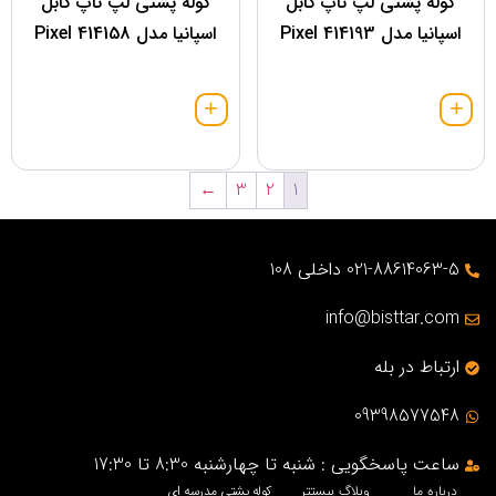
کوله پشتی لپ تاپ گابل
کوله پشتی لپ تاپ گابل
اسپانیا مدل 414193 Pixel
اسپانیا مدل 414158 Pixel
←
3
2
1
021-88614063-5 داخلی 108
info@bisttar.com
ارتباط در بله
09398577548
ساعت پاسخگویی : شنبه تا چهارشنبه 8:30 تا 17:30
درباره ما
وبلاگ بیستتر
کوله پشتی مدرسه ای