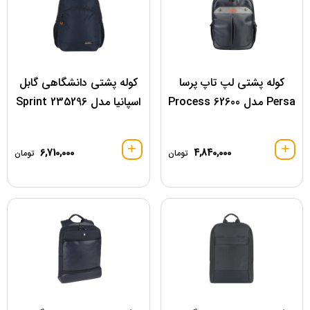
کوله پشتی لپ تاپ پرسا
کوله پشتی دانشگاهی گابل
Persa مدل 62600 Process
اسپانیا مدل 235296 Sprint
6,710,000
4,840,000
تومان
تومان