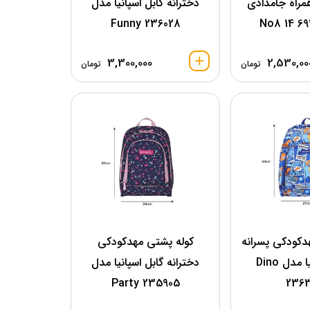
مراه جامدادی
دخترانه گابل اسپانیا مدل
Funny 236028
3,300,000
2,530,00
تومان
تومان
دکودکی پسرانه
کوله پشتی مهدکودکی
گابل اسپانیا مدل Dino
دخترانه گابل اسپانیا مدل
Party 235905
236