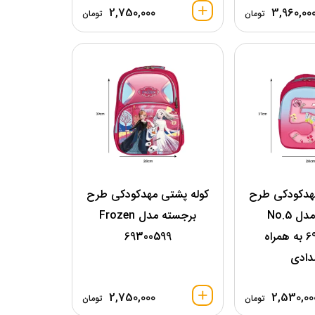
2,750,000
3,960,00
تومان
تومان
هدکودکی طرح
کوله پشتی مهدکودکی طرح
برجسته مدل No.5
برجسته مدل Frozen
69303899 به همراه
69300599
دادی
2,750,000
2,530,00
تومان
تومان