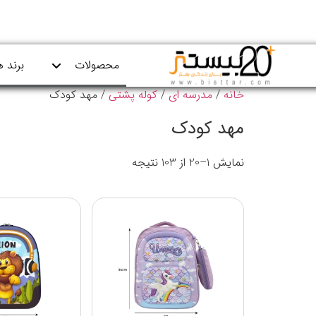
محصولات
برند ه
خانه
/
مدرسه ای
/
کوله پشتی
/ مهد کودک
مهد کودک
نمایش 1–20 از 103 نتیجه