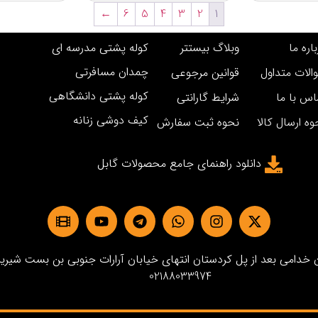
←
6
5
4
3
2
1
اره ما
وبلاگ بیستتر
کوله پشتی مدرسه ای
چمدان مسافرتی
الات متداول
قوانین مرجوعی
کوله پشتی دانشگاهی
اس با ما
شرایط گارانتی
کیف دوشی زنانه
وه ارسال کالا
نحوه ثبت سفارش
دانلود راهنمای جامع محصولات گابل
دامی بعد از پل کردستان انتهای خیابان آرارات جنوبی بن بست شیرین پلاک3 
02188033974