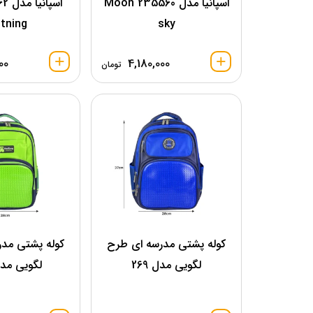
اسپانیا مدل 235560 Moon
htning
sky
00
4,180,000
تومان
کوله پشتی مدرسه ای طرح
کوله پشتی مد
لگویی مدل 269
لگویی مدل 3