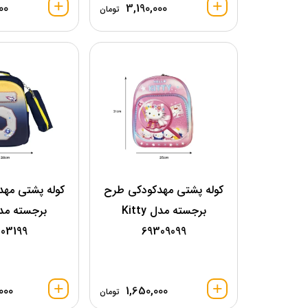
00
3,190,000
تومان
کوله پشتی مهدکودکی طرح
کوله پشتی مه
برجسته مدل Kitty
03199
69309099
000
1,650,000
تومان