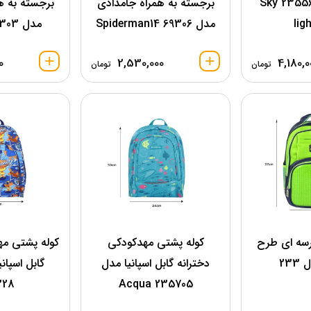
اسپانیا مدل 235562 Sky
برجسته به همراه جامدادی
برجسته به ه
lig
مدل 69306 Spiderman14
مدل 69303 No8 14
0
2,530,000
4,180,0
تومان
تومان
رسه ای طرح
کوله پشتی مهدکودکی
کوله پشتی مه
23
دخترانه گابل اسپانیا مدل
328
Acqua 235705