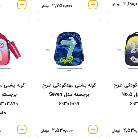
3,190,0
تومان
0
2,750,000
تومان
دکودکی طرح
کوله پشتی مهدکودکی طرح
کوله پشتی م
برجسته مدل No.5
برجسته مدل Seven
69304099
693
جام
0
2,530,000
2,530,
تومان
تومان