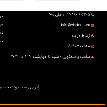
021-88614063-5 داخلی 108
درب
سو
info@bisttar.com
تم
ارتباط در بله
نح
09398577548
ساعت پاسخگویی : شنبه تا چهارشنبه 8:30 تا 17:30
آدرس : میدان ونک خیابان خ