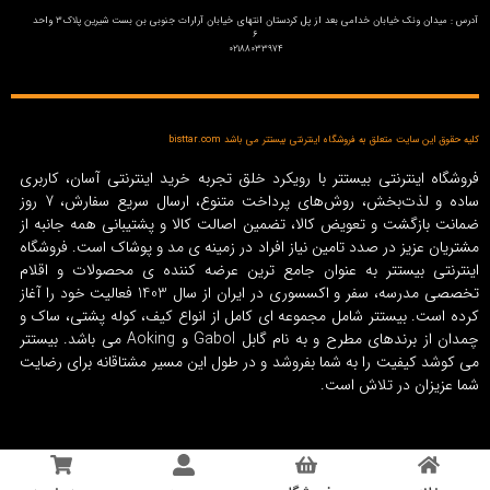
آدرس : میدان ونک خیابان خدامی بعد از پل کردستان انتهای خیابان آرارات جنوبی بن بست شیرین پلاک3 واحد
6
02188033974
کلیه حقوق این سایت متعلق به فروشگاه اینترنتی بیستتر می باشد bisttar.com
فروشگاه اینترنتی بیستتر با رویکرد خلق تجربه خرید اینترنتی آسان، کاربری
ساده و لذت‌بخش، روش‌های پرداخت متنوع، ارسال سریع سفارش، 7 روز
ضمانت بازگشت و تعویض کالا، تضمین اصالت کالا و پشتیبانی همه جانبه از
مشتریان عزیز در صدد تامین نیاز افراد در زمینه‌ ی مد و پوشاک است. فروشگاه
اینترنتی بیستتر به عنوان جامع ترین عرضه کننده ی محصولات و اقلام
تخصصی مدرسه، سفر و اکسسوری در ایران از سال 1403 فعالیت خود را آغاز
کرده است. بیستتر شامل مجموعه ای کامل از انواع کیف، کوله پشتی، ساک و
چمدان از برندهای مطرح و به نام گابل Gabol و Aoking می باشد. بیستتر
می کوشد کیفیت را به شما بفروشد و در طول این مسیر مشتاقانه برای رضایت
شما عزیزان در تلاش است.