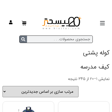
خانه
/
مدرسه ای
/ کوله پشتی
کوله پشتی
کیف مدرسه
نمایش 1–20 از 345 نتیجه