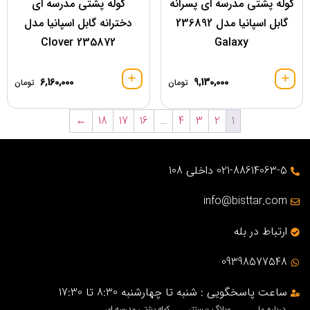
کوله پشتی مدرسه ای پسرانه
کوله پشتی مدرسه ای
گابل اسپانیا مدل 236892
دخترانه گابل اسپانیا مدل
235872 Clover
Galaxy
6,160,000
9,130,000
تومان
تومان
←
18
17
16
…
4
3
2
1
021-88614063-5 داخلی 108
info@bisttar.com
ارتباط در بله
09398577548
ساعت پاسخگویی : شنبه تا چهارشنبه 8:30 تا 17:30
درباره ما
وبلاگ بیستتر
کوله پشتی مدرسه ای