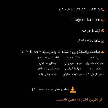
021-88614063-5 داخلی 108
info@bisttar.com
ارتباط در بله
09398577548
ساعت پاسخگویی : شنبه تا چهارشنبه 8:30 تا 17:30
درباره ما
وبلاگ بیستتر
کوله پشتی مدرسه ای
سوالات متداول
قوانین مرجوعی
چمدان مسافرتی
تماس با ما
شرایط گارانتی
کوله پشتی دانشگاهی
نحوه ارسال کالا
نحوه ثبت سفارش
کیف دوشی زنانه
دانلود راهنمای جامع محصولات گابل
از آخرین اخبار ما مطلع باشید...