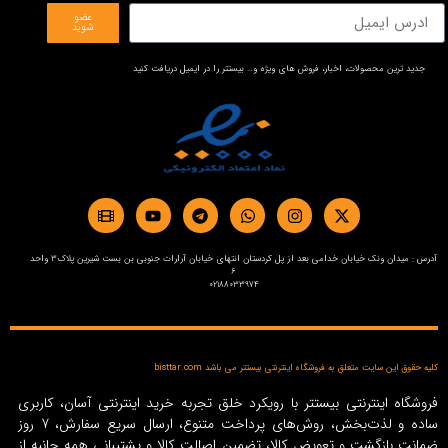
عضو
شوید
جدید ترین محصولات، اخبار، فروش های ویژه و… بیستتر را در ایمیل دریافت کنید
آدرس : میدان ونک خیابان خدامی بعد از پل کردستان انتهای خیابان آرارات جنوبی بن بست شیرین پلاک3 واحد
6
02188033974
کلیه حقوق این سایت متعلق به فروشگاه اینترنتی بیستتر می باشد bisttar.com
فروشگاه اینترنتی بیستتر با رویکرد خلق تجربه خرید اینترنتی آسان، کاربری
ساده و لذت‌بخش، روش‌های پرداخت متنوع، ارسال سریع سفارش، 7 روز
ضمانت بازگشت و تعویض کالا، تضمین اصالت کالا و پشتیبانی همه جانبه از