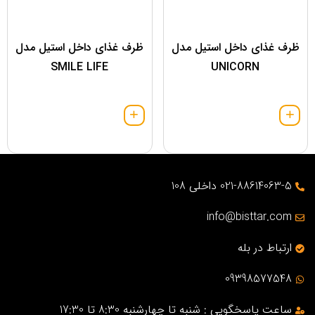
ظرف غذای داخل استیل مدل
ظرف غذای داخل استیل مدل
SMILE LIFE
UNICORN
021-88614063-5 داخلی 108
info@bisttar.com
ارتباط در بله
09398577548
ساعت پاسخگویی : شنبه تا چهارشنبه 8:30 تا 17:30