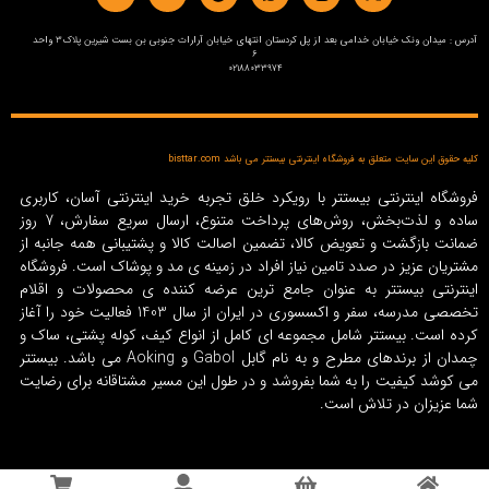
آدرس : میدان ونک خیابان خدامی بعد از پل کردستان انتهای خیابان آرارات جنوبی بن بست شیرین پلاک3 واحد
6
02188033974
کلیه حقوق این سایت متعلق به فروشگاه اینترنتی بیستتر می باشد bisttar.com
فروشگاه اینترنتی بیستتر با رویکرد خلق تجربه خرید اینترنتی آسان، کاربری
ساده و لذت‌بخش، روش‌های پرداخت متنوع، ارسال سریع سفارش، 7 روز
ضمانت بازگشت و تعویض کالا، تضمین اصالت کالا و پشتیبانی همه جانبه از
مشتریان عزیز در صدد تامین نیاز افراد در زمینه‌ ی مد و پوشاک است. فروشگاه
اینترنتی بیستتر به عنوان جامع ترین عرضه کننده ی محصولات و اقلام
تخصصی مدرسه، سفر و اکسسوری در ایران از سال 1403 فعالیت خود را آغاز
کرده است. بیستتر شامل مجموعه ای کامل از انواع کیف، کوله پشتی، ساک و
چمدان از برندهای مطرح و به نام گابل Gabol و Aoking می باشد. بیستتر
می کوشد کیفیت را به شما بفروشد و در طول این مسیر مشتاقانه برای رضایت
شما عزیزان در تلاش است.