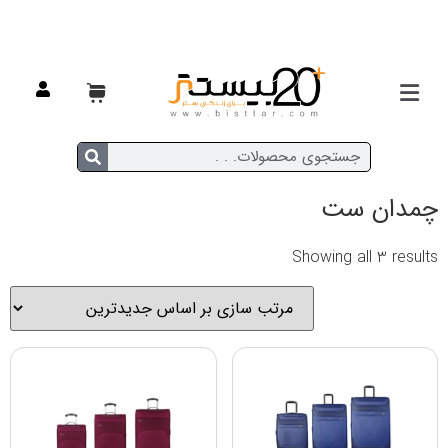
خانه
/
مسافرتی
/
چمدان
/ چمدان ست
چمدان ست
Showing all 3 results