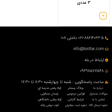
3 عددی
021-88614063-5 داخلی 108
info@bisttar.com
ارتباط در بله
09398577548
ساعت پاسخگویی : شنبه تا چهارشنبه 8:30 تا 17:30
درباره ما
وبلاگ بیستتر
کوله پشتی مدرسه ای
سوالات متداول
قوانین مرجوعی
چمدان مسافرتی
تماس با ما
شرایط گارانتی
کوله پشتی دانشگاهی
نحوه ارسال کالا
نحوه ثبت سفارش
کیف دوشی زنانه