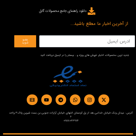
دانلود راهنمای جامع محصولات گابل
از آخرین اخبار ما مطلع باشید...
عضو
شوید
جدید ترین محصولات، اخبار، فروش های ویژه و… بیستتر را در ایمیل دریافت کنید
آدرس : میدان ونک خیابان خدامی بعد از پل کردستان انتهای خیابان آرارات جنوبی بن بست شیرین پلاک3 واحد
6
02188033974