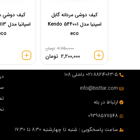
کیف دوشی مردانه گابل
کيف دوشي مر
اسپنیا مدل 544001 Kendo
eco
eco
2,750,000
تومان
2,200,000
تومان
021-88614063-5 داخلی 108
درب
سو
info@bisttar.com
تم
ارتباط در بله
نح
09398577548
ساعت پاسخگویی : شنبه تا چهارشنبه 8:30 تا 17:30