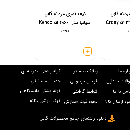
دانه گابل
کيف کمری مردانه گابل
اسپانیا مدل 543913 Crony
اسپانیا مدل 544066 Kendo
eco
اره ما
وبلاگ بیستتر
کوله پشتی مدرسه ای
چمدان مسافرتی
الات متداول
قوانین مرجوعی
کوله پشتی دانشگاهی
اس با ما
شرایط گارانتی
کیف دوشی زنانه
وه ارسال کالا
نحوه ثبت سفارش
دانلود راهنمای جامع محصولات گابل