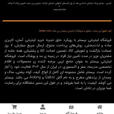
آدرس : میدان ونک خیابان خدامی بعد از پل کردستان انتهای خیابان آرارات جنوبی بن بست شیرین پلاک3 واحد
6
02188033974
کلیه حقوق این سایت متعلق به فروشگاه اینترنتی بیستتر می باشد bisttar.com
فروشگاه اینترنتی بیستتر با رویکرد خلق تجربه خرید اینترنتی آسان، کاربری
ساده و لذت‌بخش، روش‌های پرداخت متنوع، ارسال سریع سفارش، 7 روز
ضمانت بازگشت و تعویض کالا، تضمین اصالت کالا و پشتیبانی همه جانبه از
مشتریان عزیز در صدد تامین نیاز افراد در زمینه‌ ی مد و پوشاک است. فروشگاه
اینترنتی بیستتر به عنوان جامع ترین عرضه کننده ی محصولات و اقلام
تخصصی مدرسه، سفر و اکسسوری در ایران از سال 1403 فعالیت خود را آغاز
کرده است. بیستتر شامل مجموعه ای کامل از انواع کیف، کوله پشتی، ساک و
چمدان از برندهای مطرح و به نام گابل Gabol و Aoking می باشد. بیستتر
می کوشد کیفیت را به شما بفروشد و در طول این مسیر مشتاقانه برای رضایت
شما عزیزان در تلاش است.
خانه
فروشگاه
ورود
سبد خرید