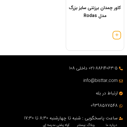
کاور چمدان برزنتی سایز بزرگ
مدل Rodas
021-88614063-5 داخلی 108
info@bisttar.com
ارتباط در بله
09398577548
ساعت پاسخگویی : شنبه تا چهارشنبه 8:30 تا 17:30
درباره ما
وبلاگ بیستتر
کوله پشتی مدرسه ای