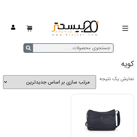
خانه
/ محصولات برچسب خورده “کویه”
کویه
نمایش یک نتیجه