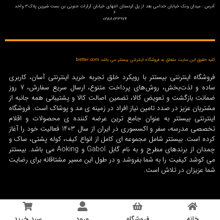
آدرس : میدان ونک خیابان خدامی بعد از پل کردستان انتهای خیابان آرارات جنوبی بن بست شیرین پلاک3 واحد
6
02188033974
کلیه حقوق این سایت متعلق به فروشگاه اینترنتی بیستتر می باشد bisttar.com
فروشگاه اینترنتی بیستتر با رویکرد خلق تجربه خرید اینترنتی آسان، کاربری
ساده و لذت‌بخش، روش‌های پرداخت متنوع، ارسال سریع سفارش، 7 روز
ضمانت بازگشت و تعویض کالا، تضمین اصالت کالا و پشتیبانی همه جانبه از
مشتریان عزیز در صدد تامین نیاز افراد در زمینه‌ ی مد و پوشاک است. فروشگاه
اینترنتی بیستتر به عنوان جامع ترین عرضه کننده ی محصولات و اقلام
تخصصی مدرسه، سفر و اکسسوری در ایران از سال 1403 فعالیت خود را آغاز
کرده است. بیستتر شامل مجموعه ای کامل از انواع کیف، کوله پشتی، ساک و
چمدان از برندهای مطرح و به نام گابل Gabol و Aoking می باشد. بیستتر
می کوشد کیفیت را به شما بفروشد و در طول این مسیر مشتاقانه برای رضایت
شما عزیزان در تلاش است.
خانه
فروشگاه
ورود
سبد خرید