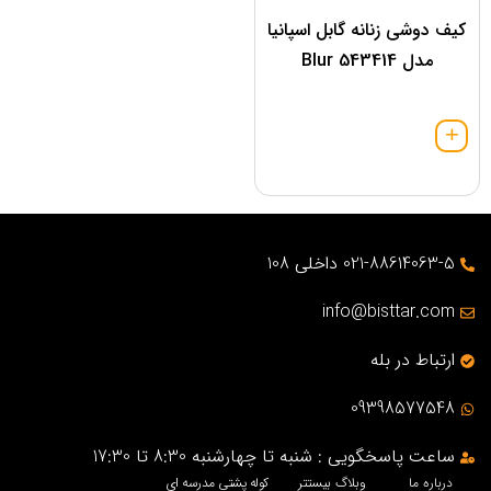
کیف دوشی زنانه گابل اسپانیا
مدل 543414 Blur
021-88614063-5 داخلی 108
info@bisttar.com
ارتباط در بله
09398577548
ساعت پاسخگویی : شنبه تا چهارشنبه 8:30 تا 17:30
درباره ما
وبلاگ بیستتر
کوله پشتی مدرسه ای