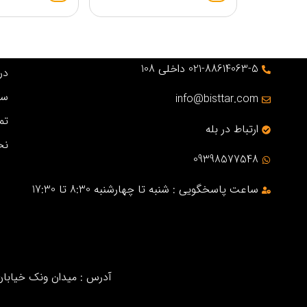
021-88614063-5 داخلی 108
درب
سو
info@bisttar.com
تم
ارتباط در بله
نح
09398577548
ساعت پاسخگویی : شنبه تا چهارشنبه 8:30 تا 17:30
آدرس : میدان ونک خیابان خ