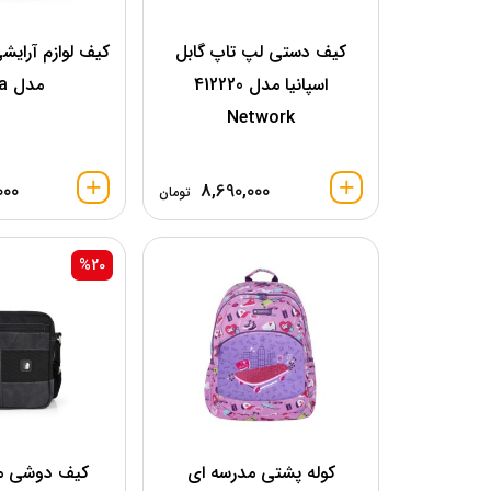
کيف دستی لپ تاپ گابل
کیف لوازم آرایشی
اسپانیا مدل 412220
مدل Kiba
Network
000
8,690,000
تومان
%20
کوله پشتی مدرسه ای
کیف دوشی مر