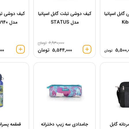
 گابل اسپانیا
کیف دوشی تبلت گابل اسپانیا
کیف دوشی تبلت
مدل STATUS
مدل 411940 Stinger
6,930,000
تومان
5,500,
5,544,000
تومان
00
تومان
دانه گابل
جامدادی سه زیپ دخترانه
قمقمه پسرانه