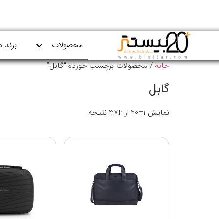
محصولات
برند ه
خانه
/ محصولات برچسب خورده “گابل”
گابل
نمایش 1–20 از 374 نتیجه