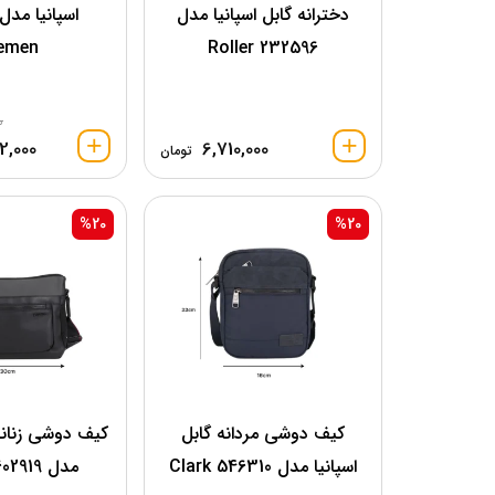
دخترانه گابل اسپانیا مدل
emen
232596 Roller
0
2,000
6,710,000
تومان
%20
%20
کیف دوشی مردانه گابل
کیف دوشی زنانه 
اسپانیا مدل Clark 546310
مدل Nicole 602919