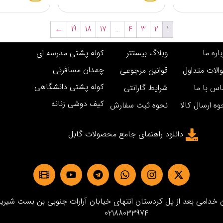
←
19
18
17
…
4
3
2
1
اره ما
وبلاگ بیستتر
کوله پشتی مدرسه ای
چمدان مسافرتی
الات متداول
قوانین مرجوعی
کوله پشتی دانشگاهی
اس با ما
شرایط گارانتی
کیف دوشی زنانه
وه ارسال کالا
نحوه ثبت سفارش
دانلود راهنمای جامع محصولات گابل
دامی بعد از پل کردستان انتهای خیابان آرارات جنوبی بن بست شیرین پلاک3 
02188033974