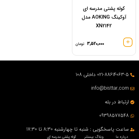
کوله پشتی مدرسه ای
آوکینگ AOKING مدل
XN2142
3,520,000
تومان
021-88614063-5 داخلی 108
info@bisttar.com
ارتباط در بله
09398577548
ساعت پاسخگویی : شنبه تا چهارشنبه 8:30 تا 17:30
درباره ما
وبلاگ بیستتر
کوله پشتی مدرسه ای