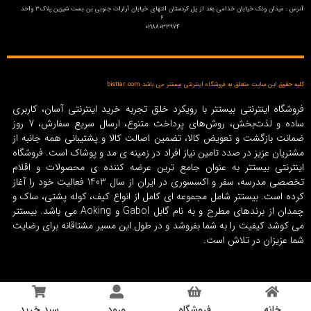
آدرس : میدان ونک خیابان خدامی بعد از پل کردستان انتهای خیابان آرارات جنوبی بن بست شیرین پلاک3 واحد
6
02188033974
کلیه حقوق این سایت متعلق به فروشگاه اینترنتی بیستتر می باشد bisttar.com
فروشگاه اینترنتی بیستتر با رویکرد خلق تجربه خرید اینترنتی آسان، کاربری
ساده و لذت‌بخش، روش‌های پرداخت متنوع، ارسال سریع سفارش، 7 روز
ضمانت بازگشت و تعویض کالا، تضمین اصالت کالا و پشتیبانی همه جانبه از
مشتریان عزیز در صدد تامین نیاز افراد در زمینه‌ ی مد و پوشاک است. فروشگاه
اینترنتی بیستتر به عنوان جامع ترین عرضه کننده ی محصولات و اقلام
تخصصی مدرسه، سفر و اکسسوری در ایران از سال 1403 فعالیت خود را آغاز
کرده است. بیستتر شامل مجموعه ای کامل از انواع کیف، کوله پشتی، ساک و
چمدان از برندهای مطرح و به نام گابل Gabol و Aoking می باشد. بیستتر
می کوشد کیفیت را به شما بفروشد و در طول این مسیر مشتاقانه برای رضایت
شما عزیزان در تلاش است.
خانه
فروشگاه
ورود
سبد خرید