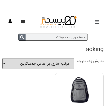
خانه
/ محصولات برچسب خورده “aoking”
aoking
نمایش یک نتیجه