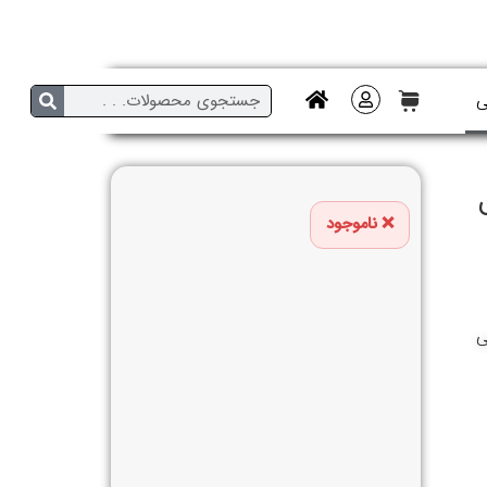
ی
ناموجود
ی