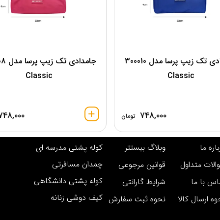
جامدادی تک زیپ پرسا مدل 300010
جامدادی 
Classic
Classic
748,000
748,000
تومان
اره ما
وبلاگ بیستتر
کوله پشتی مدرسه ای
چمدان مسافرتی
الات متداول
قوانین مرجوعی
کوله پشتی دانشگاهی
اس با ما
شرایط گارانتی
کیف دوشی زنانه
وه ارسال کالا
نحوه ثبت سفارش