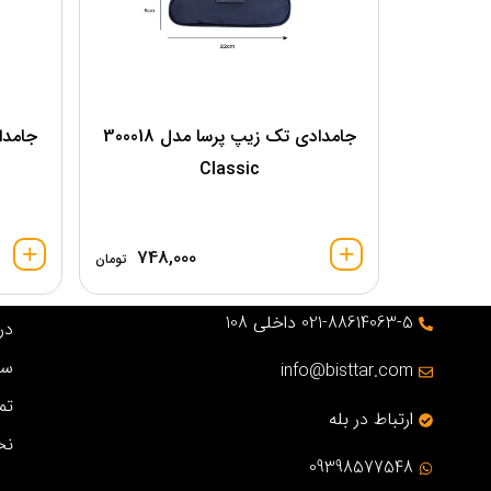
جامدادی تک زیپ پرسا مدل 300018
Classic
748,000
تومان
021-88614063-5 داخلی 108
درب
سو
info@bisttar.com
تم
ارتباط در بله
نح
09398577548