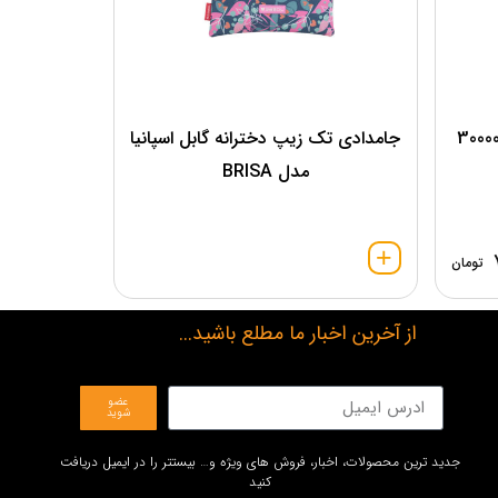
تک زیپ پرسا مدل 300008
جامدادی تک زیپ دخترانه گابل اسپانیا
مدل BRISA
تومان
از آخرین اخبار ما مطلع باشید...
عضو
شوید
جدید ترین محصولات، اخبار، فروش های ویژه و… بیستتر را در ایمیل دریافت
کنید