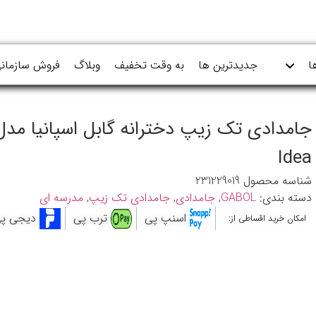
ا
جدیدترین ها
به وقت تخفیف
وبلاگ
فروش سازمان
جامدادی تک زیپ دخترانه گابل اسپانیا مدل
Idea
شناسه محصول
231229019
دسته بندی:
GABOL
,
جامدادی
,
جامدادی تک زیپ
,
مدرسه ای
اسنپ پی
ترب پی
دیجی پ
امکان خرید اقساطی از: