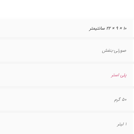
10 × 9 × 22 سانتیمتر
صورتی-بنفش
پلی استر
50 گرم
1 لیتر