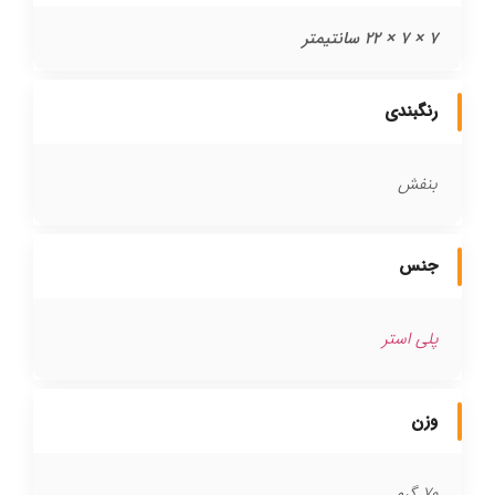
7 × 7 × 22 سانتیمتر
رنگبندی
بنفش
جنس
پلی استر
وزن
70 گرم