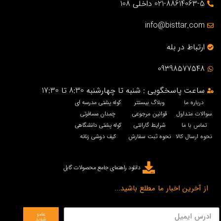
021-88614063-5 داخلی 108
info@bisttar.com
ارتباط در بله
09398577548
ساعت پاسخگویی : شنبه تا چهارشنبه 8:30 تا 17:30
درباره ما
وبلاگ بیستتر
کوله پشتی مدرسه ای
سوالات متداول
قوانین مرجوعی
چمدان مسافرتی
تماس با ما
شرایط گارانتی
کوله پشتی دانشگاهی
نحوه ارسال کالا
نحوه ثبت سفارش
کیف دوشی زنانه
دانلود راهنمای جامع محصولات گابل
از آخرین اخبار ما مطلع باشید...
عضو
شوید