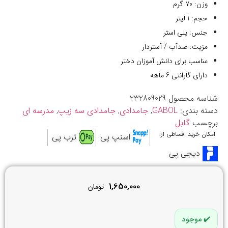
وزن: 70 گرم
حجم: 1 لیتر
جنس: پلی استر
مزیت: ضدآب / آستردار
مناسب برای دانش آموزان دختر
دارای گارانتی 6 ماهه
شناسه محصول
232809029
دسته بندی:
GABOL
,
جامدادی
,
جامدادی سه زیپ
,
مدرسه ای
برچسب
گابل
امکان خرید اقساطی از:
اسنپ پی
ترب پی
دیجی پی
1,650,000
تومان
موجود