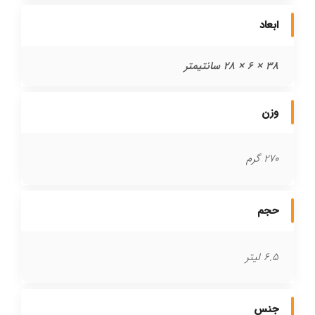
ابعاد
38 × 6 × 28 سانتیمتر
وزن
270 گرم
حجم
6.5 لیتر
جنس