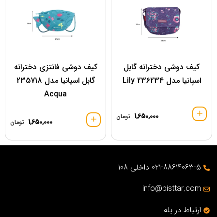
کیف دوشی دخترانه گابل
کیف دوشی فانتزی دخترانه
اسپانیا مدل 236234 Lily
گابل اسپانیا مدل 235718
Acqua
1,650,000
تومان
1,650,000
تومان
021-88614063-5 داخلی 108
info@bisttar.com
ارتباط در بله