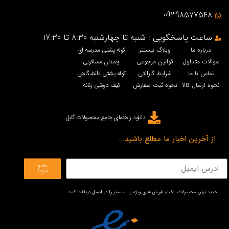
09398577548
ساعت پاسخگویی : شنبه تا چهارشنبه 8:30 تا 17:30
درباره ما
وبلاگ بیستتر
کوله پشتی مدرسه ای
سوالات متداول
قوانین مرجوعی
چمدان مسافرتی
تماس با ما
شرایط گارانتی
کوله پشتی دانشگاهی
نحوه ارسال کالا
نحوه ثبت سفارش
کیف دوشی زنانه
دانلود راهنمای جامع محصولات گابل
از آخرین اخبار ما مطلع باشید...
عضو
شوید
جدید ترین محصولات، اخبار، فروش های ویژه و… بیستتر را در ایمیل دریافت کنید