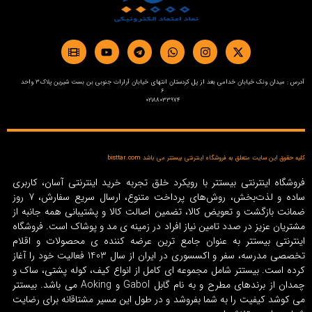
آدرس : میدان ونک خیابان خدامی بعد از پل کردستان انتهای خیابان آرارات جنوبی بن بست شیرین پلاک3 واحد
6
02188033974
کلیه حقوق این سایت متعلق به فروشگاه اینترنتی بیستتر می باشد bisttar.com
فروشگاه اینترنتی بیستتر با رویکرد خلق تجربه خرید اینترنتی آسان، کاربری
ساده و لذت‌بخش، روش‌های پرداخت متنوع، ارسال سریع سفارش، 7 روز
ضمانت بازگشت و تعویض کالا، تضمین اصالت کالا و پشتیبانی همه جانبه از
مشتریان عزیز در صدد تامین نیاز افراد در زمینه‌ ی مد و پوشاک است. فروشگاه
اینترنتی بیستتر به عنوان جامع ترین عرضه کننده ی محصولات و اقلام
تخصصی مدرسه، سفر و اکسسوری در ایران از سال 1403 فعالیت خود را آغاز
کرده است. بیستتر شامل مجموعه ای کامل از انواع کیف، کوله پشتی، ساک و
چمدان از برندهای مطرح و به نام گابل Gabol و Aoking می باشد. بیستتر
می کوشد کیفیت را به شما بفروشد و در طول این مسیر مشتاقانه برای رضایت