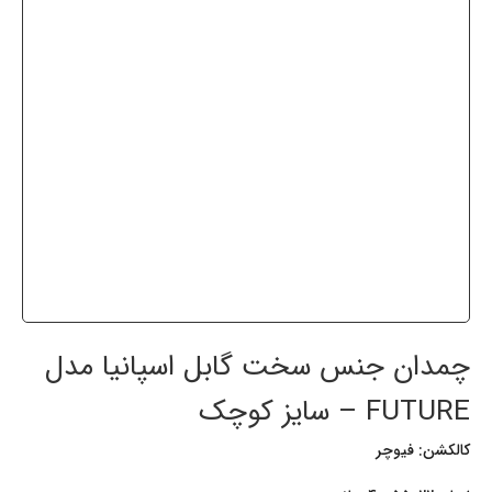
چمدان جنس سخت گابل اسپانیا مدل
FUTURE – سایز کوچک
کالکشن: فیوچر