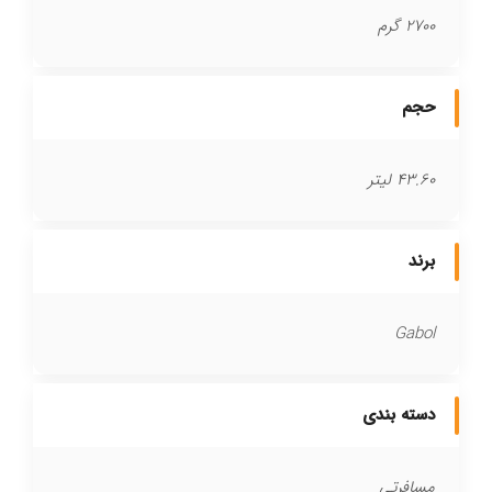
2700 گرم
حجم
43.60 لیتر
برند
Gabol
دسته بندی
مسافرتی