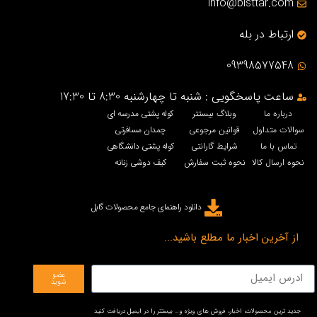
info@bisttar.com
ارتباط در بله
09398577548
ساعت پاسخگویی : شنبه تا چهارشنبه 8:30 تا 17:30
درباره ما
وبلاگ بیستتر
کوله پشتی مدرسه ای
سوالات متداول
قوانین مرجوعی
چمدان مسافرتی
تماس با ما
شرایط گارانتی
کوله پشتی دانشگاهی
نحوه ارسال کالا
نحوه ثبت سفارش
کیف دوشی زنانه
دانلود راهنمای جامع محصولات گابل
از آخرین اخبار ما مطلع باشید...
عضو
شوید
جدید ترین محصولات، اخبار، فروش های ویژه و… بیستتر را در ایمیل دریافت کنید