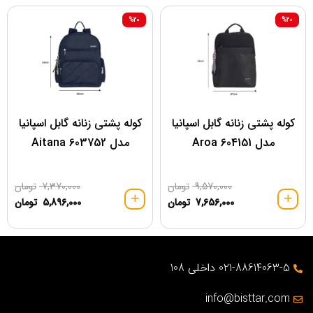
%20
%20
کوله پشتی زنانه گابل اسپانیا
کوله پشتی زنانه گابل اسپانیا
مدل 604151 Aroa
مدل 603752 Aitana
9,570,000
تومان
7,370,000
تومان
7,656,000
تومان
5,896,000
تومان
021-88614063-5 داخلی 108
info@bisttar.com