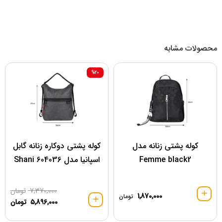
محصولات مشابه
%20
کوله پشتی زنانه مدل
کوله پشتی دوکاره زنانه گابل
Femme black2
اسپانیا مدل 604036 Shani
7,370,000
تومان
1,870,000
تومان
5,896,000
تومان