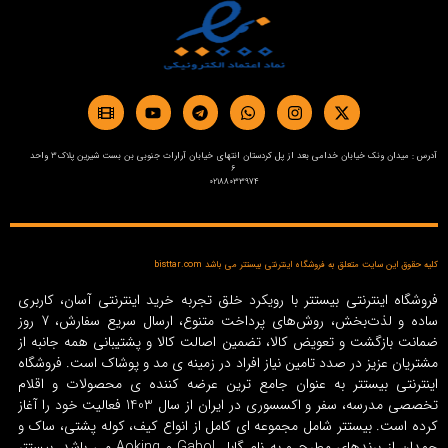
آدرس : میدان ونک خیابان خدامی بعد از پل کردستان انتهای خیابان آرارات جنوبی بن بست شیرین پلاک3 واحد
6
02188033974
کلیه حقوق این سایت متعلق به فروشگاه اینترنتی بیستتر می باشد bisttar.com
فروشگاه اینترنتی بیستتر با رویکرد خلق تجربه خرید اینترنتی آسان، کاربری
ساده و لذت‌بخش، روش‌های پرداخت متنوع، ارسال سریع سفارش، 7 روز
ضمانت بازگشت و تعویض کالا، تضمین اصالت کالا و پشتیبانی همه جانبه از
مشتریان عزیز در صدد تامین نیاز افراد در زمینه‌ ی مد و پوشاک است. فروشگاه
اینترنتی بیستتر به عنوان جامع ترین عرضه کننده ی محصولات و اقلام
تخصصی مدرسه، سفر و اکسسوری در ایران از سال 1403 فعالیت خود را آغاز
کرده است. بیستتر شامل مجموعه ای کامل از انواع کیف، کوله پشتی، ساک و
چمدان از برندهای مطرح و به نام گابل Gabol و Aoking می باشد. بیستتر