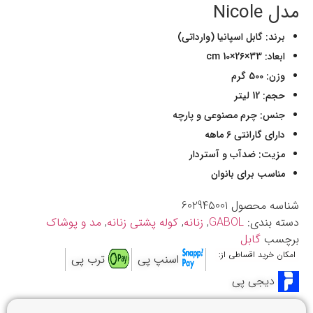
مدل Nicole
برند: گابل اسپانیا (وارداتی)
ابعاد: 33×26×10 cm
وزن: 500 گرم
حجم: 12 لیتر
جنس: چرم مصنوعی و پارچه
دارای گارانتی 6 ماهه
مزیت: ضدآب و آستردار
مناسب برای بانوان
شناسه محصول
602945001
دسته بندی:
GABOL
,
زنانه
,
کوله پشتی زنانه
,
مد و پوشاک
برچسب
گابل
امکان خرید اقساطی از:
اسنپ پی
ترب پی
دیجی پی