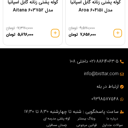
کوله پشتی زنانه گابل اسپانیا
کوله پشتی زنانه گابل اسپانیا
مدل 604151 Aroa
مدل 603752 Aitana
9,570,000
تومان
7,370,000
تومان
7,656,000
تومان
5,896,000
تومان
021-88614063-5 داخلی 108
info@bisttar.com
ارتباط در بله
09398577548
ساعت پاسخگویی : شنبه تا چهارشنبه 8:30 تا 17:30
درباره ما
وبلاگ بیستتر
کوله پشتی مدرسه ای
سوالات متداول
قوانین مرجوعی
چمدان مسافرتی