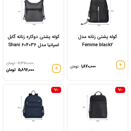
کوله پشتی زنانه مدل
کوله پشتی دوکاره زنانه گابل
Femme black2
اسپانیا مدل 604036 Shani
7,370,000
تومان
1,870,000
تومان
5,896,000
تومان
%20
%20