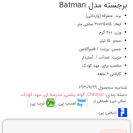
برجسته مدل Batman
برند: متفرقه (وارداتی)
ابعاد: 15×25×30 سانتی متر
وزن: 400 گرم
حجم: 15 لیتر
جنس: برزنت / فایبرگلاس
مزیت: ضدآب / آستردار
مناسب برای: مهد کودک
گارانتی 6 ماهه
شناسه محصول
69309299
دسته بندی:
Chinese
,
کوله پشتی
,
مدرسه ای
,
مهد کودک
امکان خرید اقساطی از:
اسنپ پی
ترب پی
دیجی پی