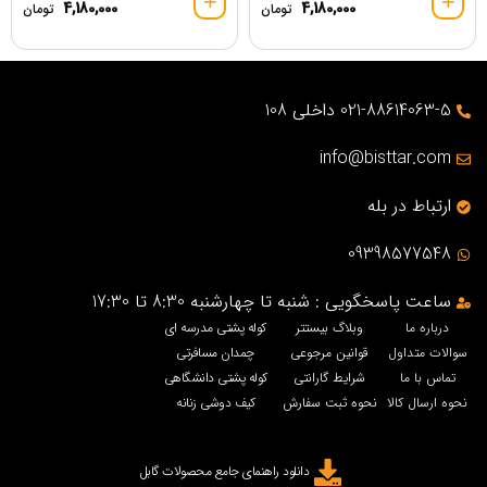
4,180,000
4,180,000
تومان
تومان
021-88614063-5 داخلی 108
info@bisttar.com
ارتباط در بله
09398577548
ساعت پاسخگویی : شنبه تا چهارشنبه 8:30 تا 17:30
درباره ما
وبلاگ بیستتر
کوله پشتی مدرسه ای
سوالات متداول
قوانین مرجوعی
چمدان مسافرتی
تماس با ما
شرایط گارانتی
کوله پشتی دانشگاهی
نحوه ارسال کالا
نحوه ثبت سفارش
کیف دوشی زنانه
دانلود راهنمای جامع محصولات گابل