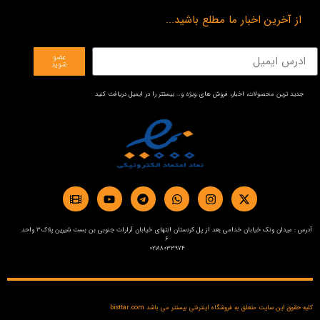
از آخرین اخبار ما مطلع باشید...
عضو
شوید
جدید ترین محصولات، اخبار، فروش های ویژه و… بیستتر را در ایمیل دریافت کنید
آدرس : میدان ونک خیابان خدامی بعد از پل کردستان انتهای خیابان آرارات جنوبی بن بست شیرین پلاک3 واحد
6
02188033974
کلیه حقوق این سایت متعلق به فروشگاه اینترنتی بیستتر می باشد bisttar.com