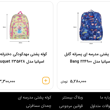
 پشتی مدرسه ای پسرانه گابل
کوله پشتی مهدکودکی دخترانه 
پانیا مدل 224900 Bang
اسپانیا مدل Bouquet 235628
3,300,000
5,280,000
تومان
اره ما
وبلاگ بیستتر
کوله پشتی مدرسه ای
چمدان مسافرتی
الات متداول
قوانین مرجوعی