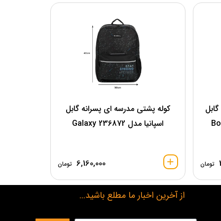
گابل
کوله پشتی مدرسه ای پسرانه گابل
اسپانیا مدل 236872 Galaxy
6,160,000
تومان
تومان
از آخرین اخبار ما مطلع باشید...