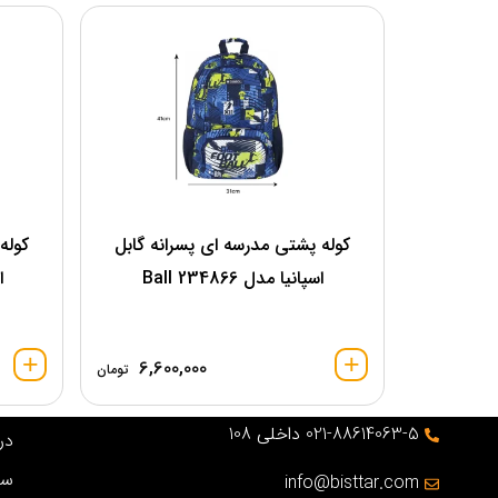
کوله پشتی مدرسه ای پسرانه گابل
کوله
اسپانیا مدل 234866 Ball
اس
6,600,000
تومان
021-88614063-5 داخلی 108
درب
سو
info@bisttar.com