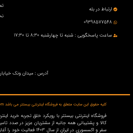
تم
ارتباط در بله
نح
09398577548
ساعت پاسخگویی : شنبه تا چهارشنبه 8:30 تا 17:30
آدرس : میدان ونک خیابان خ
کلیه حقوق این سایت متعلق به فروشگاه اینترنتی بیستتر می باشد bisttar.com
کالا و پشتیبانی همه جانبه از مشتریان عزیز در صدد تام