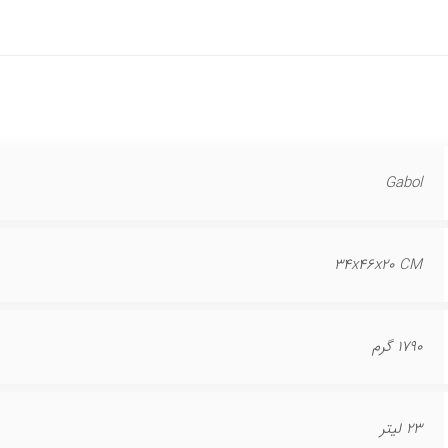
Gabol
34x46x20 CM
1790 گرم
23 لیتر