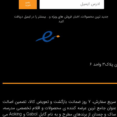
عضو
شوید
جدید ترین محصولات، اخبار، فروش های ویژه و… بیستتر را در ایمیل دریافت
کنید
واحد 6
فروشگاه اینترنتی بیستتر با رویکرد خلق تجربه خرید اینترنتی آسان، کاربری ساده و لذت‌بخش، روش‌های پرداخت متنوع، ارسال سریع سفارش، 7 روز ضمانت بازگشت و تعویض کالا، تضمین اصالت
ر به عنوان جامع ترین عرضه کننده ی محصولات و اقلام تخصصی مدرسه،
سفر و اکسسوری در ایران از سال 1403 فعالیت خود را آغاز کرده است. بیستتر شامل مجموعه ای کامل از انواع کیف، کوله پشتی، ساک و چمدان از برندهای مطرح و به نام گابل Gabol و Aoking می