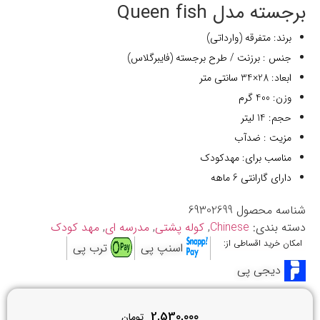
برجسته مدل Queen fish
برند: متفرقه (وارداتی)
جنس : برزنت / طرح برجسته (فایبرگلاس)
ابعاد: 28×34 سانتی متر
وزن: 400 گرم
حجم: 14 لیتر
مزیت : ضدآب
مناسب برای: مهدکودک
دارای گارانتی 6 ماهه
شناسه محصول
69302699
دسته بندی:
Chinese
,
کوله پشتی
,
مدرسه ای
,
مهد کودک
امکان خرید اقساطی از:
اسنپ پی
ترب پی
دیجی پی
2,530,000
تومان