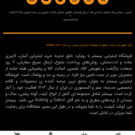
آدرس : میدان ونک خیابان خدامی بعد از پل کردستان انتهای خیابان آرارات جنوبی بن بست شیرین پلاک3 واحد
6
02188033974
کلیه حقوق این سایت متعلق به فروشگاه اینترنتی بیستتر می باشد bisttar.com
فروشگاه اینترنتی بیستتر با رویکرد خلق تجربه خرید اینترنتی آسان، کاربری
ساده و لذت‌بخش، روش‌های پرداخت متنوع، ارسال سریع سفارش، 7 روز
ضمانت بازگشت و تعویض کالا، تضمین اصالت کالا و پشتیبانی همه جانبه از
مشتریان عزیز در صدد تامین نیاز افراد در زمینه‌ ی مد و پوشاک است. فروشگاه
اینترنتی بیستتر به عنوان جامع ترین عرضه کننده ی محصولات و اقلام
تخصصی مدرسه، سفر و اکسسوری در ایران از سال 1403 فعالیت خود را آغاز
کرده است. بیستتر شامل مجموعه ای کامل از انواع کیف، کوله پشتی، ساک و
چمدان از برندهای مطرح و به نام گابل Gabol و Aoking می باشد. بیستتر
می کوشد کیفیت را به شما بفروشد و در طول این مسیر مشتاقانه برای رضایت
شما عزیزان در تلاش است.