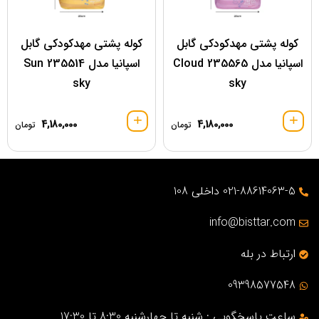
کوله پشتی مهدکودکی گابل
کوله پشتی مهدکودکی گابل
اسپانیا مدل 235565 Cloud
اسپانیا مدل 235514 Sun
sky
sky
4,180,000
4,180,000
تومان
تومان
021-88614063-5 داخلی 108
info@bisttar.com
ارتباط در بله
09398577548
ساعت پاسخگویی : شنبه تا چهارشنبه 8:30 تا 17:30