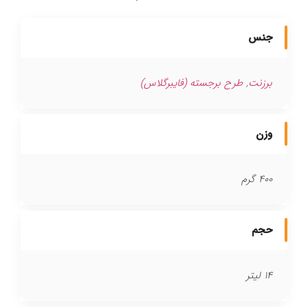
جنس
برزنت
,
طرح برجسته (فایبرگلاس)
وزن
400 گرم
حجم
14 لیتر