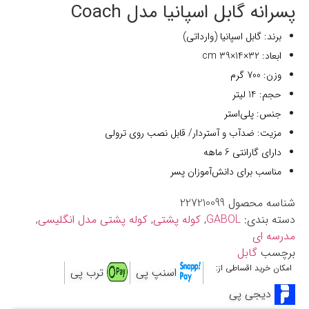
پسرانه گابل اسپانیا مدل Coach
برند: گابل اسپانیا (وارداتی)
ابعاد: 32×14×39 cm
وزن: 700 گرم
حجم: 14 لیتر
جنس: پلی‌استر
مزیت: ضدآب و آستردار/ قابل نصب روی ترولی
دارای گارانتی 6 ماهه
مناسب برای دانش‌آموزان پسر
شناسه محصول
227210099
دسته بندی:
GABOL
,
کوله پشتی
,
کوله پشتی مدل انگلیسی
,
مدرسه ای
برچسب
گابل
امکان خرید اقساطی از:
اسنپ پی
ترب پی
دیجی پی