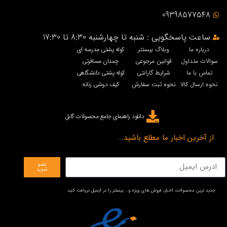
09398577548
ساعت پاسخگویی : شنبه تا چهارشنبه 8:30 تا 17:30
درباره ما
وبلاگ بیستتر
کوله پشتی مدرسه ای
سوالات متداول
قوانین مرجوعی
چمدان مسافرتی
تماس با ما
شرایط گارانتی
کوله پشتی دانشگاهی
نحوه ارسال کالا
نحوه ثبت سفارش
کیف دوشی زنانه
دانلود راهنمای جامع محصولات گابل
از آخرین اخبار ما مطلع باشید...
عضو
شوید
جدید ترین محصولات، اخبار، فروش های ویژه و… بیستتر را در ایمیل دریافت کنید