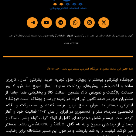
آدرس : میدان ونک خیابان خدامی بعد از پل کردستان انتهای خیابان آرارات جنوبی بن بست شیرین پلاک3 واحد
6
02188033974
کلیه حقوق این سایت متعلق به فروشگاه اینترنتی بیستتر می باشد bisttar.com
فروشگاه اینترنتی بیستتر با رویکرد خلق تجربه خرید اینترنتی آسان، کاربری
ساده و لذت‌بخش، روش‌های پرداخت متنوع، ارسال سریع سفارش، 7 روز
ضمانت بازگشت و تعویض کالا، تضمین اصالت کالا و پشتیبانی همه جانبه از
مشتریان عزیز در صدد تامین نیاز افراد در زمینه‌ ی مد و پوشاک است. فروشگاه
اینترنتی بیستتر به عنوان جامع ترین عرضه کننده ی محصولات و اقلام
تخصصی مدرسه، سفر و اکسسوری در ایران از سال 1403 فعالیت خود را آغاز
کرده است. بیستتر شامل مجموعه ای کامل از انواع کیف، کوله پشتی، ساک و
چمدان از برندهای مطرح و به نام گابل Gabol و Aoking می باشد. بیستتر
می کوشد کیفیت را به شما بفروشد و در طول این مسیر مشتاقانه برای رضایت