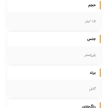
حجم
1.5 لیتر
جنس
پلی‌استر
برند
گابل
رنگ‌بندی