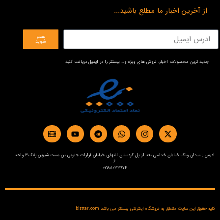
از آخرین اخبار ما مطلع باشید...
عضو
شوید
جدید ترین محصولات، اخبار، فروش های ویژه و… بیستتر را در ایمیل دریافت کنید
آدرس : میدان ونک خیابان خدامی بعد از پل کردستان انتهای خیابان آرارات جنوبی بن بست شیرین پلاک3 واحد
6
02188033974
کلیه حقوق این سایت متعلق به فروشگاه اینترنتی بیستتر می باشد bisttar.com