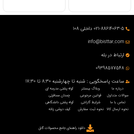
021-88614063-5 داخلی 108
info@bisttar.com
ارتباط در بله
09398577548
ساعت پاسخگویی : شنبه تا چهارشنبه 8:30 تا 17:30
درباره ما
وبلاگ بیستتر
کوله پشتی مدرسه ای
سوالات متداول
قوانین مرجوعی
چمدان مسافرتی
تماس با ما
شرایط گارانتی
کوله پشتی دانشگاهی
نحوه ارسال کالا
نحوه ثبت سفارش
کیف دوشی زنانه
دانلود راهنمای جامع محصولات گابل