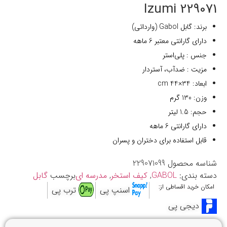
229071 Izumi
برند: گابل Gabol (وارداتی)
دارای گارانتی معتبر 6 ماهه
جنس : پلی‌استر
مزیت : ضدآب، آستردار
ابعاد: 34×44 cm
وزن: 130 گرم
حجم: 1.5 لیتر
دارای گارانتی 6 ماهه
قابل استفاده برای دختران و پسران
شناسه محصول
229071099
دسته بندی:
GABOL
,
کیف استخر
,
مدرسه ای
برچسب
گابل
امکان خرید اقساطی از:
اسنپ پی
ترب پی
دیجی پی