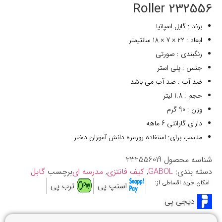
Roller 232556
برند : گابل اسپانیا
ابعاد : 22 × 7 × 18 سانتیمتر
رنگبندی : صورتی
جنس : پلی استر
ضد آب : ضد آب می باشد
حجم : 1.8 لیتر
وزن : 90 گرم
دارای گارانتی 6 ماهه
مناسب برای: استفاده روزمره دانش آموزان دختر
شناسه محصول
232556019
دسته بندی:
GABOL
,
کیف فانتزی
,
مدرسه ای
برچسب
گابل
امکان خرید اقساطی از:
اسنپ پی
ترب پی
دیجی پی