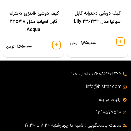
کیف دوشی دخترانه گابل
کیف دوشی فانتزی دخترانه
اسپانیا مدل 236234 Lily
گابل اسپانیا مدل 235718
Acqua
1,650,000
تومان
1,650,000
تومان
021-88614063-5 داخلی 108
info@bisttar.com
ارتباط در بله
09398577548
ساعت پاسخگویی : شنبه تا چهارشنبه 8:30 تا 17:30