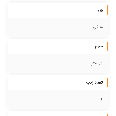
وزن
90 گرم
حجم
1.8 لیتر
تعداد زیپ
2