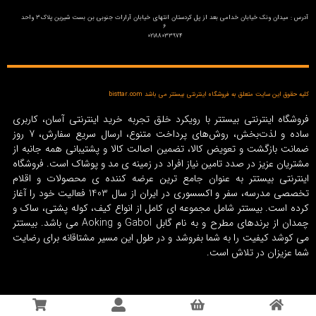
آدرس : میدان ونک خیابان خدامی بعد از پل کردستان انتهای خیابان آرارات جنوبی بن بست شیرین پلاک3 واحد
6
02188033974
کلیه حقوق این سایت متعلق به فروشگاه اینترنتی بیستتر می باشد bisttar.com
فروشگاه اینترنتی بیستتر با رویکرد خلق تجربه خرید اینترنتی آسان، کاربری
ساده و لذت‌بخش، روش‌های پرداخت متنوع، ارسال سریع سفارش، 7 روز
ضمانت بازگشت و تعویض کالا، تضمین اصالت کالا و پشتیبانی همه جانبه از
مشتریان عزیز در صدد تامین نیاز افراد در زمینه‌ ی مد و پوشاک است. فروشگاه
اینترنتی بیستتر به عنوان جامع ترین عرضه کننده ی محصولات و اقلام
تخصصی مدرسه، سفر و اکسسوری در ایران از سال 1403 فعالیت خود را آغاز
کرده است. بیستتر شامل مجموعه ای کامل از انواع کیف، کوله پشتی، ساک و
چمدان از برندهای مطرح و به نام گابل Gabol و Aoking می باشد. بیستتر
می کوشد کیفیت را به شما بفروشد و در طول این مسیر مشتاقانه برای رضایت
شما عزیزان در تلاش است.