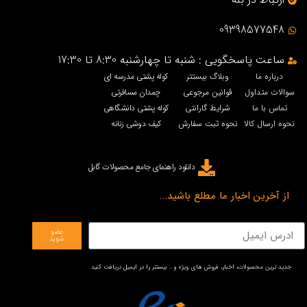
09398577548
ساعت پاسخگویی : شنبه تا چهارشنبه 8:30 تا 17:30
درباره ما
وبلاگ بیستتر
کوله پشتی مدرسه ای
سوالات متداول
قوانین مرجوعی
چمدان مسافرتی
تماس با ما
شرایط گارانتی
کوله پشتی دانشگاهی
نحوه ارسال کالا
نحوه ثبت سفارش
کیف دوشی زنانه
دانلود راهنمای جامع محصولات گابل
از آخرین اخبار ما مطلع باشید...
عضو
شوید
جدید ترین محصولات، اخبار، فروش های ویژه و… بیستتر را در ایمیل دریافت کنید