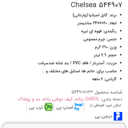
544907 Chelsea
برند: گابل اسپانیا (وارداتی)
ابعاد: 20×7×24 سانتیمتر
رنگبندی: قهوه ای تیره
جنس: چرم مصنوعی
وزن: 290 گرم
حجم: 2.9 لیتر
مزیت: آستردار / فاقد PVC / بند شانه ضدسرقت
مناسب برای: خانم ها، استایل های مختلف و …
گارانتی: ۶ ماهه
شناسه محصول
544907033
دسته بندی:
GABOL
,
زنانه
,
کیف دوشی زنانه
,
مد و پوشاک
امکان خرید اقساطی از:
اسنپ پی
ترب پی
دیجی پی