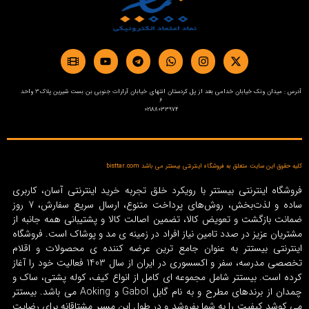
آدرس : میدان ونک خیابان خدامی بعد از پل کردستان انتهای خیابان آرارات جنوبی بن بست شیرین پلاک3 واحد
6
02188033974
کلیه حقوق این سایت متعلق به فروشگاه اینترنتی بیستتر می باشد bisttar.com
فروشگاه اینترنتی بیستتر با رویکرد خلق تجربه خرید اینترنتی آسان، کاربری
ساده و لذت‌بخش، روش‌های پرداخت متنوع، ارسال سریع سفارش، 7 روز
ضمانت بازگشت و تعویض کالا، تضمین اصالت کالا و پشتیبانی همه جانبه از
مشتریان عزیز در صدد تامین نیاز افراد در زمینه‌ ی مد و پوشاک است. فروشگاه
اینترنتی بیستتر به عنوان جامع ترین عرضه کننده ی محصولات و اقلام
تخصصی مدرسه، سفر و اکسسوری در ایران از سال 1403 فعالیت خود را آغاز
کرده است. بیستتر شامل مجموعه ای کامل از انواع کیف، کوله پشتی، ساک و
چمدان از برندهای مطرح و به نام گابل Gabol و Aoking می باشد. بیستتر
می کوشد کیفیت را به شما بفروشد و در طول این مسیر مشتاقانه برای رضایت