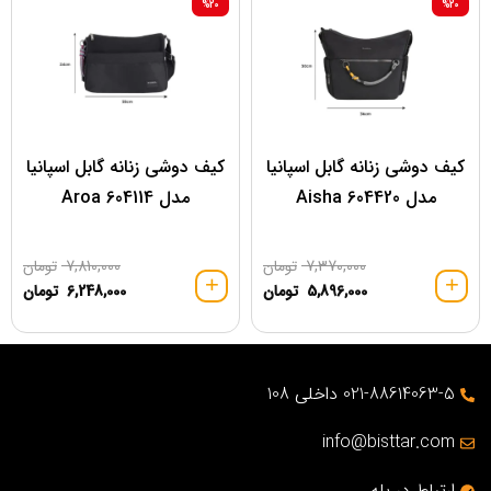
%20
%20
کیف دوشی زنانه گابل اسپانیا
کیف دوشی زنانه گابل اسپانیا
مدل 604420 Aisha
مدل 604114 Aroa
7,370,000
تومان
7,810,000
تومان
5,896,000
تومان
6,248,000
تومان
021-88614063-5 داخلی 108
info@bisttar.com
ارتباط در بله