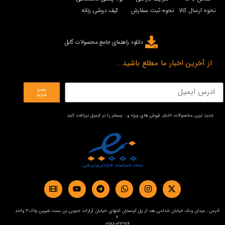
نحوه ارسال کالا
نحوه ثبت سفارش
کیف دوشی زنانه
دانلود راهنمای جامع محصولات گابل
از آخرین اخبار ما مطلع باشید...
عضو
شوید
جدید ترین محصولات، اخبار، فروش های ویژه و… بیستتر را در ایمیل دریافت کنید
آدرس : میدان ونک خیابان خدامی بعد از پل کردستان انتهای خیابان آرارات جنوبی بن بست شیرین پلاک3 واحد
6
02188033974