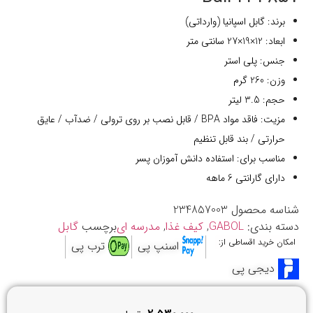
برند: گابل اسپانیا (وارداتی)
ابعاد: 12×19×27 سانتی متر
جنس: پلی استر
وزن: 260 گرم
حجم: 3.5 لیتر
مزیت: فاقد مواد BPA / قابل نصب بر روی ترولی / ضدآب / عایق
حرارتی / بند قابل تنظیم
مناسب برای: استفاده دانش آموزان پسر
دارای گارانتی 6 ماهه
شناسه محصول
234857003
دسته بندی:
GABOL
,
کیف غذا
,
مدرسه ای
برچسب
گابل
امکان خرید اقساطی از:
اسنپ پی
ترب پی
دیجی پی