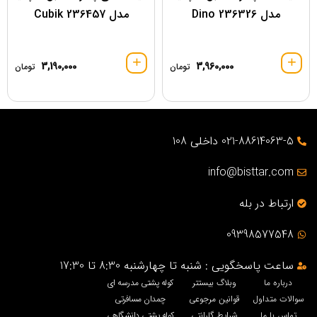
مدل 236326 Dino
مدل 236457 Cubik
3,190,000
3,960,000
تومان
تومان
021-88614063-5 داخلی 108
info@bisttar.com
ارتباط در بله
09398577548
ساعت پاسخگویی : شنبه تا چهارشنبه 8:30 تا 17:30
درباره ما
وبلاگ بیستتر
کوله پشتی مدرسه ای
سوالات متداول
قوانین مرجوعی
چمدان مسافرتی
تماس با ما
شرایط گارانتی
کوله پشتی دانشگاهی