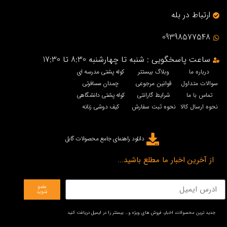
ارتباط در بله
09398577548
ساعت پاسخگویی : شنبه تا چهارشنبه 8:30 تا 17:30
درباره ما
وبلاگ بیستتر
کوله پشتی مدرسه ای
سوالات متداول
قوانین مرجوعی
چمدان مسافرتی
تماس با ما
شرایط گارانتی
کوله پشتی دانشگاهی
نحوه ارسال کالا
نحوه ثبت سفارش
کیف دوشی زنانه
دانلود راهنمای جامع محصولات گابل
از آخرین اخبار ما مطلع باشید...
عضو
شوید
جدید ترین محصولات، اخبار، فروش های ویژه و… بیستتر را در ایمیل دریافت کنید