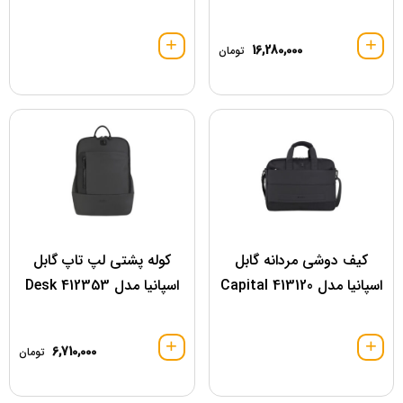
16,280,000
تومان
کیف دوشی مردانه گابل
کوله پشتی لپ تاپ گابل
اسپانیا مدل 413120 Capital
اسپانیا مدل 412353 Desk
6,710,000
تومان