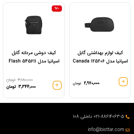
%20
کیف لوازم بهداشتی گابل
کیف دوشی مردانه گابل
اسپانیا مدل 125206 Canada
اسپانیا مدل 545611 Flash
4,180,000
تومان
2,970,000
تومان
3,344,000
تومان
021-88614063-5 داخلی 108
info@bisttar.com