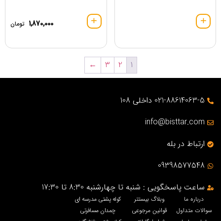
1,870,000
تومان
←
3
2
1
021-88614063-5 داخلی 108
info@bisttar.com
ارتباط در بله
09398577548
ساعت پاسخگویی : شنبه تا چهارشنبه 8:30 تا 17:30
درباره ما
وبلاگ بیستتر
کوله پشتی مدرسه ای
سوالات متداول
قوانین مرجوعی
چمدان مسافرتی