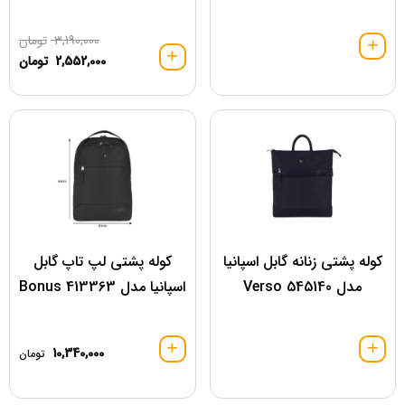
3,190,000
تومان
2,552,000
تومان
کوله پشتی زنانه گابل اسپانیا
کوله پشتی لپ تاپ گابل
مدل 545140 Verso
اسپانیا مدل 413363 Bonus
10,340,000
تومان