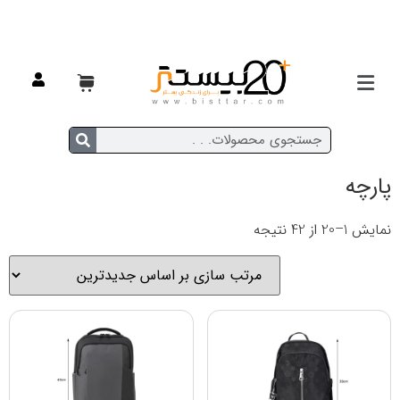
خانه
/ محصول جنس / پارچه
پارچه
نمایش 1–20 از 42 نتیجه