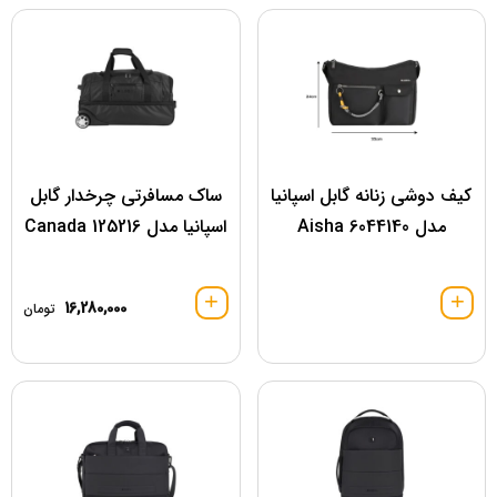
کیف دوشی زنانه گابل اسپانیا
ساک مسافرتی چرخدار گابل
مدل 6044140 Aisha
اسپانیا مدل 125216 Canada
16,280,000
تومان