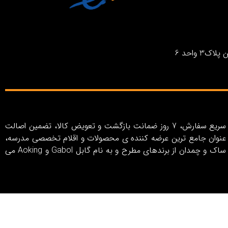
واحد 6
فروشگاه اینترنتی بیستتر با رویکرد خلق تجربه خرید اینترنتی آسان، کاربری ساده و لذت‌بخش، روش‌های پرداخت متنوع، ارسال سریع سفارش، 7 روز ضمانت بازگشت و تعویض کالا، تضمین اصالت
ر به عنوان جامع ترین عرضه کننده ی محصولات و اقلام تخصصی مدرسه،
سفر و اکسسوری در ایران از سال 1403 فعالیت خود را آغاز کرده است. بیستتر شامل مجموعه ای کامل از انواع کیف، کوله پشتی، ساک و چمدان از برندهای مطرح و به نام گابل Gabol و Aoking می