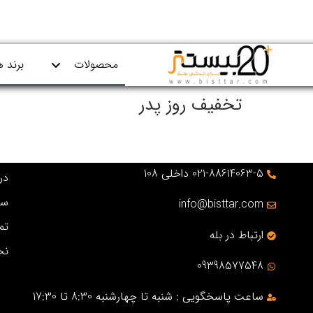
محصولات
برند ه
تخفیف روز پدر
021-88614063-5 داخلی 108
درب
سو
info@bisttar.com
تم
ارتباط در بله
نح
09398577548
ساعت پاسخگویی : شنبه تا چهارشنبه 8:30 تا 17:30