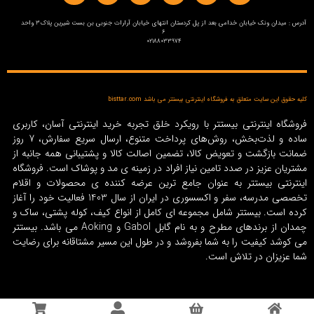
آدرس : میدان ونک خیابان خدامی بعد از پل کردستان انتهای خیابان آرارات جنوبی بن بست شیرین پلاک3 واحد
6
02188033974
کلیه حقوق این سایت متعلق به فروشگاه اینترنتی بیستتر می باشد bisttar.com
فروشگاه اینترنتی بیستتر با رویکرد خلق تجربه خرید اینترنتی آسان، کاربری
ساده و لذت‌بخش، روش‌های پرداخت متنوع، ارسال سریع سفارش، 7 روز
ضمانت بازگشت و تعویض کالا، تضمین اصالت کالا و پشتیبانی همه جانبه از
مشتریان عزیز در صدد تامین نیاز افراد در زمینه‌ ی مد و پوشاک است. فروشگاه
اینترنتی بیستتر به عنوان جامع ترین عرضه کننده ی محصولات و اقلام
تخصصی مدرسه، سفر و اکسسوری در ایران از سال 1403 فعالیت خود را آغاز
کرده است. بیستتر شامل مجموعه ای کامل از انواع کیف، کوله پشتی، ساک و
چمدان از برندهای مطرح و به نام گابل Gabol و Aoking می باشد. بیستتر
می کوشد کیفیت را به شما بفروشد و در طول این مسیر مشتاقانه برای رضایت
شما عزیزان در تلاش است.