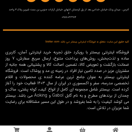
آدرس : میدان ونک خیابان خدامی بعد از پل کردستان انتهای خیابان آرارات جنوبی بن بست شیرین پلاک3 واحد
6
02188033974
کلیه حقوق این سایت متعلق به فروشگاه اینترنتی بیستتر می باشد bisttar.com
فروشگاه اینترنتی بیستتر با رویکرد خلق تجربه خرید اینترنتی آسان، کاربری
ساده و لذت‌بخش، روش‌های پرداخت متنوع، ارسال سریع سفارش، 7 روز
ضمانت بازگشت و تعویض کالا، تضمین اصالت کالا و پشتیبانی همه جانبه از
مشتریان عزیز در صدد تامین نیاز افراد در زمینه‌ ی مد و پوشاک است. فروشگاه
اینترنتی بیستتر به عنوان جامع ترین عرضه کننده ی محصولات و اقلام
تخصصی مدرسه، سفر و اکسسوری در ایران از سال 1403 فعالیت خود را آغاز
کرده است. بیستتر شامل مجموعه ای کامل از انواع کیف، کوله پشتی، ساک و
چمدان از برندهای مطرح و به نام گابل Gabol و Aoking می باشد. بیستتر
می کوشد کیفیت را به شما بفروشد و در طول این مسیر مشتاقانه برای رضایت
شما عزیزان در تلاش است.