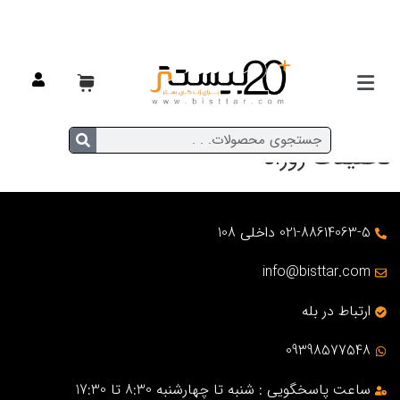
تخفیفات روزانه
021-88614063-5 داخلی 108
info@bisttar.com
ارتباط در بله
09398577548
ساعت پاسخگویی : شنبه تا چهارشنبه 8:30 تا 17:30