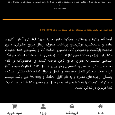
آدرس : میدان ونک خیابان خدامی بعد از پل کردستان انتهای خیابان آرارات جنوبی بن بست شیرین پلاک3 واحد
6
02188033974
کلیه حقوق این سایت متعلق به فروشگاه اینترنتی بیستتر می باشد bisttar.com
فروشگاه اینترنتی بیستتر با رویکرد خلق تجربه خرید اینترنتی آسان، کاربری
ساده و لذت‌بخش، روش‌های پرداخت متنوع، ارسال سریع سفارش، 7 روز
ضمانت بازگشت و تعویض کالا، تضمین اصالت کالا و پشتیبانی همه جانبه از
مشتریان عزیز در صدد تامین نیاز افراد در زمینه‌ ی مد و پوشاک است. فروشگاه
اینترنتی بیستتر به عنوان جامع ترین عرضه کننده ی محصولات و اقلام
تخصصی مدرسه، سفر و اکسسوری در ایران از سال 1403 فعالیت خود را آغاز
کرده است. بیستتر شامل مجموعه ای کامل از انواع کیف، کوله پشتی، ساک و
چمدان از برندهای مطرح و به نام گابل Gabol و Aoking می باشد. بیستتر
می کوشد کیفیت را به شما بفروشد و در طول این مسیر مشتاقانه برای رضایت
شما عزیزان در تلاش است.
خانه
فروشگاه
ورود
سبد خرید