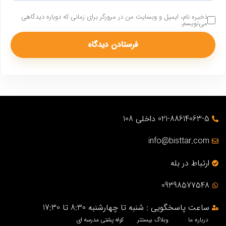
ذخیره نام، ایمیل و وبسایت من در مرورگر برای زمانی که دوباره دیدگاهی
می‌نویسم.
021-88614063-5 داخلی 108
info@bisttar.com
ارتباط در بله
09398577548
ساعت پاسخگویی : شنبه تا چهارشنبه 8:30 تا 17:30
درباره ما
وبلاگ بیستتر
کوله پشتی مدرسه ای