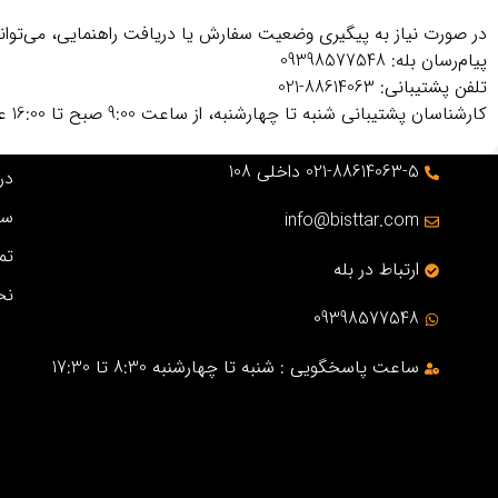
در صورت نیاز به پیگیری وضعیت سفارش یا دریافت راهنمایی، می‌توانید 
پیام‌رسان بله: 09398577548
تلفن پشتیبانی: 88614063-021
کارشناسان پشتیبانی شنبه تا چهارشنبه، از ساعت 9:00 صبح تا 16:00 عصر پاسخگوی شما هستند.
021-88614063-5 داخلی 108
درب
سو
info@bisttar.com
تم
ارتباط در بله
نح
09398577548
ساعت پاسخگویی : شنبه تا چهارشنبه 8:30 تا 17:30