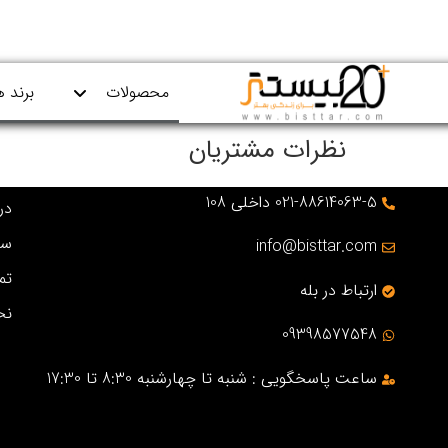
محصولات
برند ه
نظرات مشتریان
021-88614063-5 داخلی 108
درب
سو
info@bisttar.com
تم
ارتباط در بله
نح
09398577548
ساعت پاسخگویی : شنبه تا چهارشنبه 8:30 تا 17:30