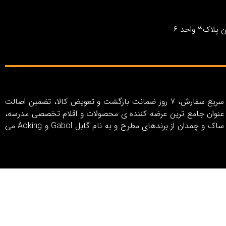
واحد 6
فروشگاه اینترنتی بیستتر با رویکرد خلق تجربه خرید اینترنتی آسان، کاربری ساده و لذت‌بخش، روش‌های پرداخت متنوع، ارسال سریع سفارش، 7 روز ضمانت بازگشت و تعویض کالا، تضمین اصالت
ر به عنوان جامع ترین عرضه کننده ی محصولات و اقلام تخصصی مدرسه،
سفر و اکسسوری در ایران از سال 1403 فعالیت خود را آغاز کرده است. بیستتر شامل مجموعه ای کامل از انواع کیف، کوله پشتی، ساک و چمدان از برندهای مطرح و به نام گابل Gabol و Aoking می