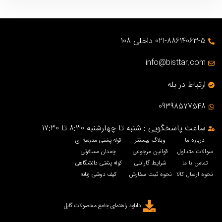
021-88614063-5 داخلی 108
info@bisttar.com
ارتباط در بله
09398577548
ساعت پاسخگویی : شنبه تا چهارشنبه 8:30 تا 17:30
درباره ما
وبلاگ بیستتر
کوله پشتی مدرسه ای
سوالات متداول
قوانین مرجوعی
چمدان مسافرتی
تماس با ما
شرایط گارانتی
کوله پشتی دانشگاهی
نحوه ارسال کالا
نحوه ثبت سفارش
کیف دوشی زنانه
دانلود راهنمای جامع محصولات گابل