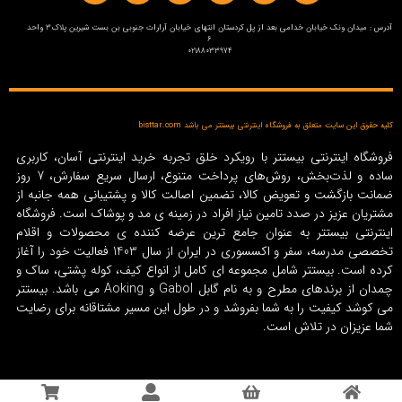
آدرس : میدان ونک خیابان خدامی بعد از پل کردستان انتهای خیابان آرارات جنوبی بن بست شیرین پلاک3 واحد
6
02188033974
کلیه حقوق این سایت متعلق به فروشگاه اینترنتی بیستتر می باشد bisttar.com
فروشگاه اینترنتی بیستتر با رویکرد خلق تجربه خرید اینترنتی آسان، کاربری
ساده و لذت‌بخش، روش‌های پرداخت متنوع، ارسال سریع سفارش، 7 روز
ضمانت بازگشت و تعویض کالا، تضمین اصالت کالا و پشتیبانی همه جانبه از
مشتریان عزیز در صدد تامین نیاز افراد در زمینه‌ ی مد و پوشاک است. فروشگاه
اینترنتی بیستتر به عنوان جامع ترین عرضه کننده ی محصولات و اقلام
تخصصی مدرسه، سفر و اکسسوری در ایران از سال 1403 فعالیت خود را آغاز
کرده است. بیستتر شامل مجموعه ای کامل از انواع کیف، کوله پشتی، ساک و
چمدان از برندهای مطرح و به نام گابل Gabol و Aoking می باشد. بیستتر
می کوشد کیفیت را به شما بفروشد و در طول این مسیر مشتاقانه برای رضایت
شما عزیزان در تلاش است.