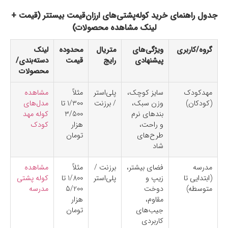
جدول راهنمای خرید کوله‌پشتی‌های ارزان‌قیمت بیستتر (قیمت +
لینک مشاهده محصولات)
گروه/کاربری
ویژگی‌های
متریال
محدوده
لینک
پیشنهادی
رایج
قیمت
دسته‌بندی/
محصولات
مهدکودک
سایز کوچک،
پلی‌استر
مثلاً
مشاهده
(کودکان)
وزن سبک،
/ برزنت
1/300 تا
مدل‌های
بندهای نرم
3/500
کوله مهد
و راحت،
هزار
کودک
طرح‌های
تومان
شاد
مدرسه
فضای بیشتر،
برزنت /
مثلاً
مشاهده
(ابتدایی تا
زیپ و
پلی‌استر
1/800 تا
کوله پشتی
متوسطه)
دوخت
5/200
مدرسه
مقاوم،
هزار
جیب‌های
تومان
کاربردی