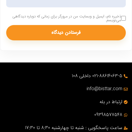
ذخیره نام، ایمیل و وبسایت من در مرورگر برای زمانی که دوباره دیدگاهی
می‌نویسم.
021-88614063-5 داخلی 108
info@bisttar.com
ارتباط در بله
09398577548
ساعت پاسخگویی : شنبه تا چهارشنبه 8:30 تا 17:30