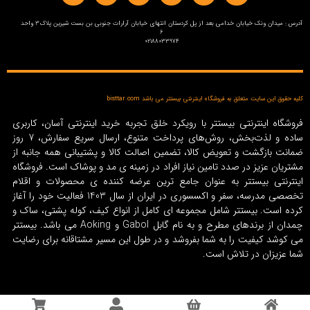
آدرس : میدان ونک خیابان خدامی بعد از پل کردستان انتهای خیابان آرارات جنوبی بن بست شیرین پلاک3 واحد
6
02188033974
کلیه حقوق این سایت متعلق به فروشگاه اینترنتی بیستتر می باشد bisttar.com
فروشگاه اینترنتی بیستتر با رویکرد خلق تجربه خرید اینترنتی آسان، کاربری
ساده و لذت‌بخش، روش‌های پرداخت متنوع، ارسال سریع سفارش، 7 روز
ضمانت بازگشت و تعویض کالا، تضمین اصالت کالا و پشتیبانی همه جانبه از
مشتریان عزیز در صدد تامین نیاز افراد در زمینه‌ ی مد و پوشاک است. فروشگاه
اینترنتی بیستتر به عنوان جامع ترین عرضه کننده ی محصولات و اقلام
تخصصی مدرسه، سفر و اکسسوری در ایران از سال 1403 فعالیت خود را آغاز
کرده است. بیستتر شامل مجموعه ای کامل از انواع کیف، کوله پشتی، ساک و
چمدان از برندهای مطرح و به نام گابل Gabol و Aoking می باشد. بیستتر
می کوشد کیفیت را به شما بفروشد و در طول این مسیر مشتاقانه برای رضایت
شما عزیزان در تلاش است.