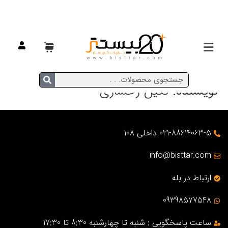
نویسنده:
نگین رخساری
021-88614063-5 داخلی 108
info@bisttar.com
ارتباط در بله
09398577548
ساعت پاسخگویی : شنبه تا چهارشنبه 8:30 تا 17:30