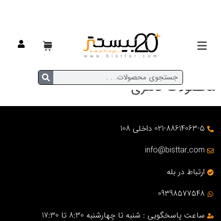
محصولات فانتزی
021-88614063-5 داخلی 108
info@bisttar.com
ارتباط در بله
09398577548
ساعت پاسخگویی : شنبه تا چهارشنبه 8:30 تا 17:30