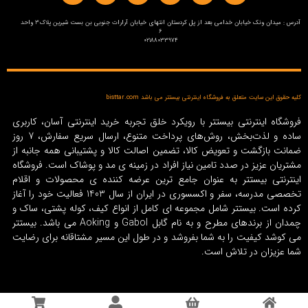
آدرس : میدان ونک خیابان خدامی بعد از پل کردستان انتهای خیابان آرارات جنوبی بن بست شیرین پلاک3 واحد
6
02188033974
کلیه حقوق این سایت متعلق به فروشگاه اینترنتی بیستتر می باشد bisttar.com
فروشگاه اینترنتی بیستتر با رویکرد خلق تجربه خرید اینترنتی آسان، کاربری
ساده و لذت‌بخش، روش‌های پرداخت متنوع، ارسال سریع سفارش، 7 روز
ضمانت بازگشت و تعویض کالا، تضمین اصالت کالا و پشتیبانی همه جانبه از
مشتریان عزیز در صدد تامین نیاز افراد در زمینه‌ ی مد و پوشاک است. فروشگاه
اینترنتی بیستتر به عنوان جامع ترین عرضه کننده ی محصولات و اقلام
تخصصی مدرسه، سفر و اکسسوری در ایران از سال 1403 فعالیت خود را آغاز
کرده است. بیستتر شامل مجموعه ای کامل از انواع کیف، کوله پشتی، ساک و
چمدان از برندهای مطرح و به نام گابل Gabol و Aoking می باشد. بیستتر
می کوشد کیفیت را به شما بفروشد و در طول این مسیر مشتاقانه برای رضایت
شما عزیزان در تلاش است.