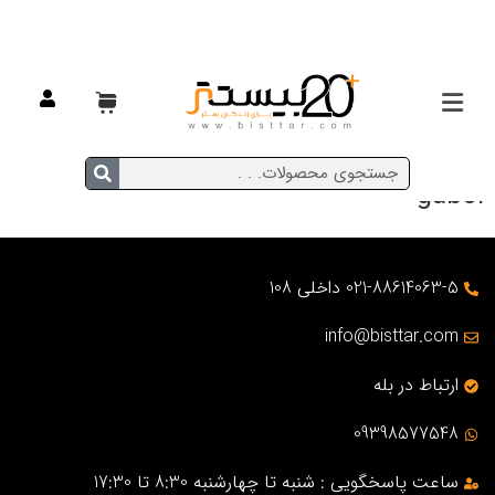
gabol
021-88614063-5 داخلی 108
info@bisttar.com
ارتباط در بله
09398577548
ساعت پاسخگویی : شنبه تا چهارشنبه 8:30 تا 17:30