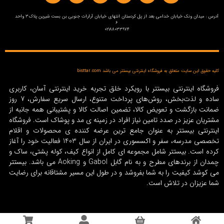
آدرس : میدان ونک خیابان خدامی بعد از پل کردستان انتهای خیابان آرارات جنوبی بن بست شیرین پلاک3 واحد
6
02188033974
کلیه حقوق این سایت متعلق به فروشگاه اینترنتی بیستتر می باشد bisttar.com
فروشگاه اینترنتی بیستتر با رویکرد خلق تجربه خرید اینترنتی آسان، کاربری
ساده و لذت‌بخش، روش‌های پرداخت متنوع، ارسال سریع سفارش، 7 روز
ضمانت بازگشت و تعویض کالا، تضمین اصالت کالا و پشتیبانی همه جانبه از
مشتریان عزیز در صدد تامین نیاز افراد در زمینه‌ ی مد و پوشاک است. فروشگاه
اینترنتی بیستتر به عنوان جامع ترین عرضه کننده ی محصولات و اقلام
تخصصی مدرسه، سفر و اکسسوری در ایران از سال 1403 فعالیت خود را آغاز
کرده است. بیستتر شامل مجموعه ای کامل از انواع کیف، کوله پشتی، ساک و
چمدان از برندهای مطرح و به نام گابل Gabol و Aoking می باشد. بیستتر
می کوشد کیفیت را به شما بفروشد و در طول این مسیر مشتاقانه برای رضایت
شما عزیزان در تلاش است.