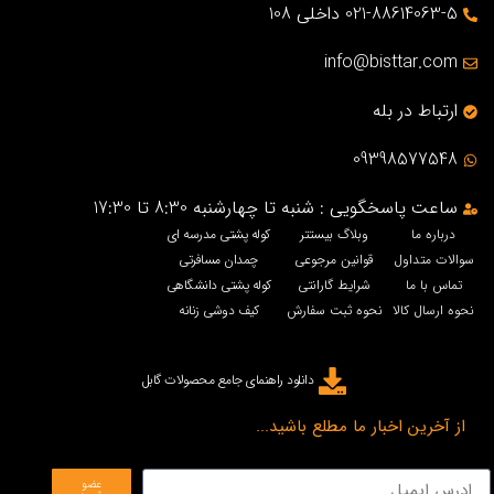
021-88614063-5 داخلی 108
info@bisttar.com
ارتباط در بله
09398577548
ساعت پاسخگویی : شنبه تا چهارشنبه 8:30 تا 17:30
درباره ما
وبلاگ بیستتر
کوله پشتی مدرسه ای
سوالات متداول
قوانین مرجوعی
چمدان مسافرتی
تماس با ما
شرایط گارانتی
کوله پشتی دانشگاهی
نحوه ارسال کالا
نحوه ثبت سفارش
کیف دوشی زنانه
دانلود راهنمای جامع محصولات گابل
از آخرین اخبار ما مطلع باشید...
عضو